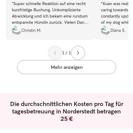
“
Super schnelle Reaktion auf eine recht
“
Xuan was really 
kurzfristige Buchung. Unkomplizierte
caring towards B
Abwicklung und ich bekam eine rundum
constantly updat
entspannte Hündin zurück. Vielen Dank
of my dog while 
nochmal 😊
”
really flexible 
Christin M.
Diana S.
needs as I was d
really early in t
him up late at ni
1 / 1
Xuan looking out
Mehr anzeigen
Die durchschnittlichen Kosten pro Tag für
tagesbetreuung in Norderstedt betragen
25 €