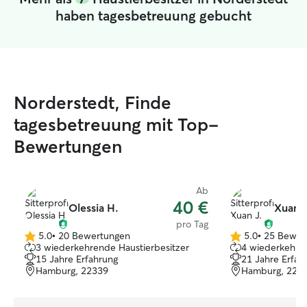
haben tagesbetreuung gebucht
Norderstedt, Finde
tagesbetreuung mit Top-
Bewertungen
Ab
40 €
Olessia H.
Xuan J
pro Tag
5.0
•
20 Bewertungen
5.0
•
25 Bewer
5.0
5.0
3 wiederkehrende Haustierbesitzer
4 wiederkehren
von
von
15 Jahre Erfahrung
21 Jahre Erfah
5
5
Hamburg, 22339
Hamburg, 224
Sternen
Sternen