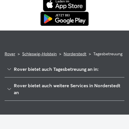
tierärztliche Behandlungen erstattet.
Rover
>
Schleswig-Holstein
>
Norderstedt
>
Tagesbetreuung
Rover bietet auch Tagesbetreuung an in:
Quickborn
Rover bietet auch weitere Services in Norderstedt
Tangstedt
an
Ellerau
Hundesitter in Norderstedt
Henstedt-Ulzburg
Haustierbetreuung in Norderstedt
Pinnau
Housesitting in Norderstedt
Rellingen