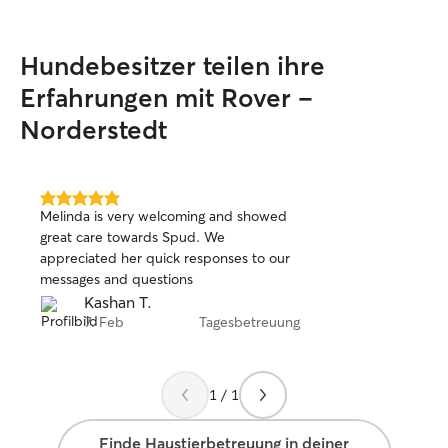
Hundebesitzer teilen ihre
Erfahrungen mit Rover –
Norderstedt
5.0
Melinda is very welcoming and showed
von
great care towards Spud. We
5
appreciated her quick responses to our
Sternen
messages and questions
Kashan T.
7. Feb
Tagesbetreuung
1 / 1
Finde Haustierbetreuung in deiner