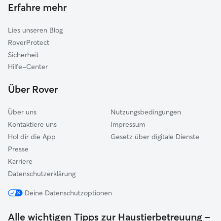
Gassi-Service in Norderstedt
Erfahre mehr
Rantzau
Katzensitter in Norderstedt
Halstenbek
Lies unseren Blog
Ammersbek
RoverProtect
Kisdorf
Sicherheit
Kaltenkirchen-Land
Hilfe-Center
Itzstedt
Über Rover
Über uns
Nutzungsbedingungen
Kontaktiere uns
Impressum
Hol dir die App
Gesetz über digitale Dienste
Presse
Karriere
Datenschutzerklärung
Deine Datenschutzoptionen
Alle wichtigen Tipps zur Haustierbetreuung –