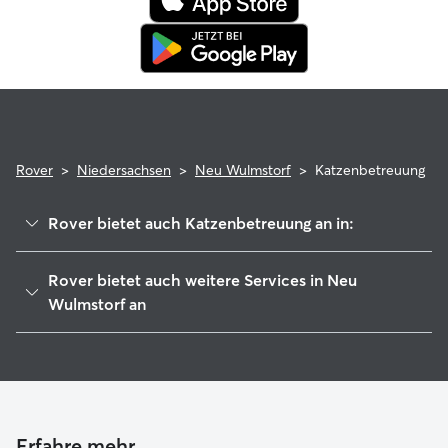
Rover
>
Niedersachsen
>
Neu Wulmstorf
>
Katzenbetreuung
Rover bietet auch Katzenbetreuung an in:
Buxtehude
Rover bietet auch weitere Services in Neu
Rosengarten
Wulmstorf an
Jork
Hundesitter in Neu Wulmstorf
Hollenstedt
Haustierbetreuung in Neu Wulmstorf
Apensen
Housesitting in Neu Wulmstorf
Wedel
Hundekindergarten in Neu Wulmstorf
Erfahre mehr
Schenefeld (Pinneberg)