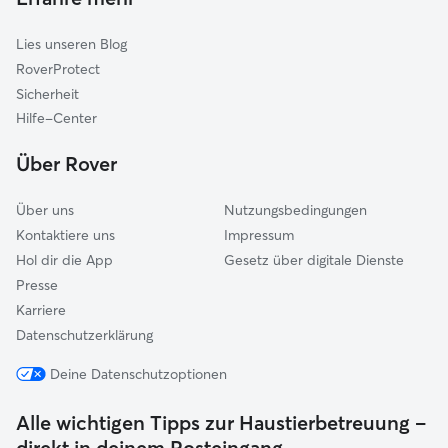
Gassi-Service in Neu Wulmstorf
Buchholz in der Nordheide
Lies unseren Blog
Horneburg
RoverProtect
Hamburg
Sicherheit
Halstenbek
Hilfe-Center
Seevetal
Über Rover
Über uns
Nutzungsbedingungen
Kontaktiere uns
Impressum
Hol dir die App
Gesetz über digitale Dienste
Presse
Karriere
Datenschutzerklärung
Deine Datenschutzoptionen
Alle wichtigen Tipps zur Haustierbetreuung –
direkt in deinem Posteingang