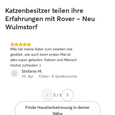
Katzenbesitzer teilen ihre
Erfahrungen mit Rover – Neu
Wulmstorf
5.0
Mila hat meine Kater zum zweiten mal
von
gesittet, wie auch beim ersten Mal ist
5
alles super gelaufen. Katzen und Mensch
Sternen
höchst zufrieden :)
Stefanie M.
29. Apr
Fütter- & Spielbesuche
1 / 1
Finde Haustierbetreuung in deiner
Nähe