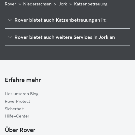
Rover
>
Niedersachsen
>
Jork
>
Katzenbetreuung
Rover bietet auch Katzenbetreuung an in:
Buxtehude
Rover bietet auch weitere Services in Jork an
Wedel
Hundesitter in Jork
Horneburg
Haustierbetreuung in Jork
Lühe
Housesitting in Jork
Neu Wulmstorf
Hundekindergarten in Jork
Haseldorf
Erfahre mehr
Gassi-Service in Jork
Apensen
Lies unseren Blog
Schenefeld (Pinneberg)
RoverProtect
Stade
Sicherheit
Halstenbek
Hilfe-Center
Pinneberg
Über Rover
Moorrege