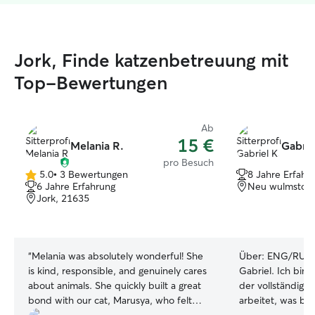
Jork, Finde katzenbetreuung mit
Top-Bewertungen
Ab
15 €
Melania R.
Gabrie
pro Besuch
5.0
•
3 Bewertungen
8 Jahre Erfahr
5.0
6 Jahre Erfahrung
Neu wulmstorf
von
Jork, 21635
5
Sternen
“
Melania was absolutely wonderful! She
Über:
ENG/RUS/LV/DE Hal
is kind, responsible, and genuinely cares
Gabriel. Ich bin e
about animals. She quickly built a great
der vollständig 
bond with our cat, Marusya, who felt
arbeitet, was be