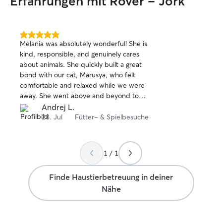
Erfahrungen mit Rover – Jork
5.0
Melania was absolutely wonderful! She is
von
kind, responsible, and genuinely cares
5
about animals. She quickly built a great
Sternen
bond with our cat, Marusya, who felt
comfortable and relaxed while we were
away. She went above and beyond to
make sure Marusya was happy and well
Andrej L.
cared for, paying attention to every little
28. Jul
Fütter- & Spielbesuche
detail. We had complete peace of mind
knowing our cat was in such caring and
reliable hands. I highly recommend
1 / 1
Melania to anyone looking for an
exceptional pet sitter. Thank you so
Finde Haustierbetreuung in deiner
much!
Nähe