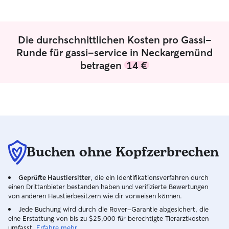
geben, die es bra
dass sich jedes Ti
geliebt und gut b
ein Familienmitglied Meine Zeite
Die durchschnittlichen Kosten pro Gassi-
zwar flexibel, ab
Runde für gassi-service in Neckargemünd
darauf einlassen
betragen
14 €
entsprechend anp
für mich alle zei
brauchen Es ist für mich völlig in
Ordnung, ins Zuh
gehen und ihren
ist für mich gan
Da ich selbst ei
bereits gute Er
Buchen ohne Kopfzerbrechen
die Betreuung im
stattfindet, fühl
noch wohler.
Geprüfte Haustiersitter
, die ein Identifikationsverfahren durch
einen Drittanbieter bestanden haben und verifizierte Bewertungen
von anderen Haustierbesitzern wie dir vorweisen können.
Jede Buchung wird durch die Rover-Garantie abgesichert, die
eine Erstattung von bis zu $25,000 für berechtigte Tierarztkosten
umfasst.
Erfahre mehr