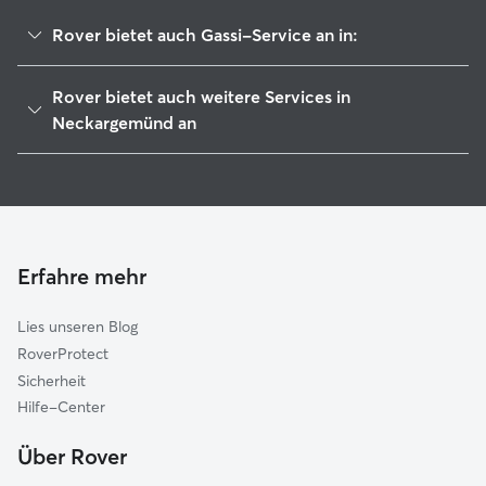
Rover bietet auch Gassi-Service an in:
Neckarsteinach
Rover bietet auch weitere Services in
Elsenztal
Neckargemünd an
Leimen
Hundesitter in Neckargemünd
Heidelberg
Haustierbetreuung in Neckargemünd
Nußloch
Housesitting in Neckargemünd
Schönau
Hundekindergarten in Neckargemünd
Erfahre mehr
Sandhausen
Katzensitter in Neckargemünd
Wiesloch
Lies unseren Blog
Dossenheim
RoverProtect
Eppelheim
Sicherheit
Waibstadt
Hilfe-Center
Walldorf
Über Rover