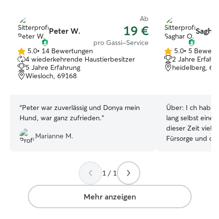
Ab
19 €
Peter W.
Saghar
pro Gassi-Service
5.0
•
14 Bewertungen
5.0
•
5 Bewert
5.0
5.0
4 wiederkehrende Haustierbesitzer
2 Jahre Erfahr
von
von
5 Jahre Erfahrung
heidelberg, 69
5
5
Wiesloch, 69168
Sternen
Sternen
“
Peter war zuverlässig und Donya mein
Über:
I ch habe 
Hund, war ganz zufrieden.
”
lang selbst eine
dieser Zeit viel 
Marianne M.
Fürsorge und die
Haustieren gelern
Tieren zu verbri
spielen und sie 
1 / 1
begleiten. Beson
im Umgang mit W
Mehr anzeigen
Haustieren, was 
die Aufmerksamk