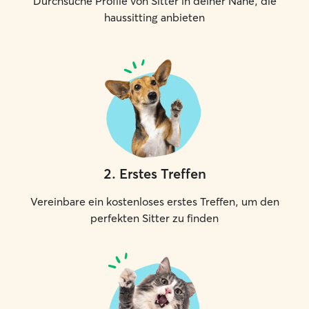
Durchsuche Profile von Sitter in deiner Nähe, die
jedes Besuchs beobachte ich
haussitting anbieten
aufmerksam das Verhalten Ihrer Katze.
Frisst und trinkt sie normal? Benutzt sie
die Katzentoilette wie gewohnt? Wirkt
sie entspannt und gesund? Sollten mir
Veränderungen oder Auffälligkeiten
auffallen, informiere ich Sie
selbstverständlich umgehend. Mir ist
wichtig, dass Ihre Katze sich auch
während Ihrer Abwesenheit sicher, gut
versorgt und möglichst entspannt fühlt.
2
.
Erstes Treffen
Vereinbare ein kostenloses erstes Treffen, um den
perfekten Sitter zu finden