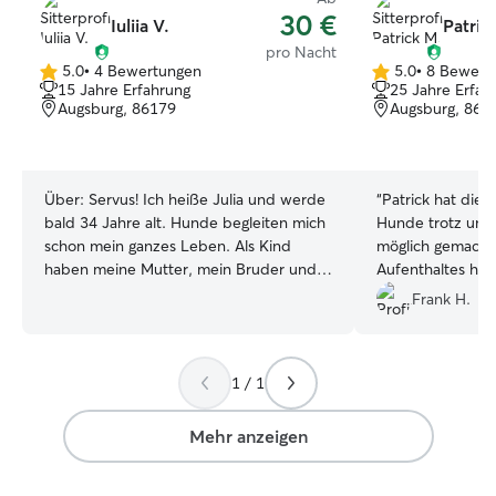
30 €
Iuliia V.
Patric
pro Nacht
5.0
•
4 Bewertungen
5.0
•
8 Bewert
5.0
5.0
15 Jahre Erfahrung
25 Jahre Erfah
von
von
Augsburg, 86179
Augsburg, 861
5
5
Sternen
Sternen
Über:
Servus! Ich heiße Julia und werde
“
Patrick hat die
bald 34 Jahre alt. Hunde begleiten mich
Hunde trotz uns
schon mein ganzes Leben. Als Kind
möglich gemacht
haben meine Mutter, mein Bruder und
Aufenthaltes hat
ich immer wieder Hunde – oft Welpen –
man konnte beruh
Frank H.
von der Straße aufgenommen, versorgt
Ordnung ist. Wi
und später in gute Hände vermittelt.
nach unserem Te
Schon damals habe ich gelernt, dass
Empfang nehmen. 
1 / 1
hinter jedem Hund seine eigene
weiter zu empfe
Geschichte steckt. Manche sind
neugierig und offen, andere brauchen
Mehr anzeigen
erst Zeit, um Vertrauen zu fassen.
Sieben Jahre lang hatte ich meine eigene