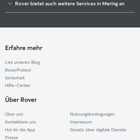
Rover bietet auch weitere Services in Mering an
Kissing
Hundesitter in Mering
Ried
Haustierbetreuung in Mering
Königsbrunn
Hundekindergarten in Mering
Egling an der Paar
Gassi-Service in Mering
Prittriching
Erfahre mehr
Katzensitter in Mering
Friedberg
Lies unseren Blog
Bobingen
RoverProtect
Mammendorf
Sicherheit
Egenhofen
Hilfe-Center
Moorenweis
Über Rover
Augsburg
Über uns
Nutzungsbedingungen
Kontaktiere uns
Impressum
Hol dir die App
Gesetz über digitale Dienste
Presse