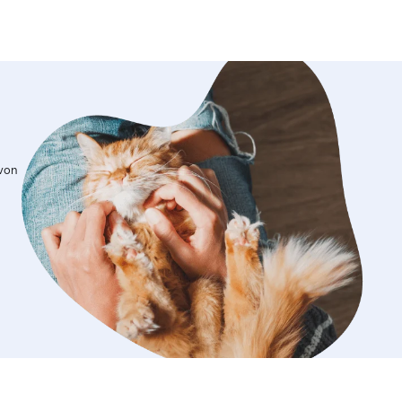
e und liebevolle Pflege meiner Hunde
nem Alltag. Da ich zwei Xoloitzcuintle
che Nackthunde) habe, achte ich
auf ihre Haut: Sonnenschutz an
en, Mäntel bei Kälte und Lotion bei
Haut. Einer meiner Hunde hat zudem
llergene Ernährung, daher bin ich sehr
, was er frisst insbesondere
amit er nichts vom Boden aufnimmt.
 von
unde nicht immer sofort mit fremden
monieren, habe ich viel Erfahrung
iergänge sicher zu gestalten,
n kontrolliert zu managen und
mit anderen Hunden zu vermeiden. So
uch bei der Betreuung anderer Tiere
Maß an Sicherheit, Achtsamkeit und
ewährleisten.