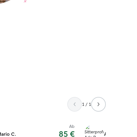
1 / 1
Ab
85 €
ario C.
Ada P.