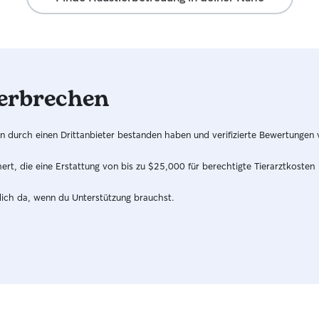
regelmäßig
fest zu mei
(mexikanis
besonders 
warmen Tag
trockener 
erbrechen
eine hypoa
aufmerksam
draußen, d
hren durch einen Drittanbieter bestanden haben und verifizierte Bewertungen
Da meine H
Hunden har
t, die eine Erstattung von bis zu $25,000 für berechtigte Tierarztkosten
darin, Spaz
Begegnunge
dich da, wenn du Unterstützung brauchst.
Konflikte 
kann ich a
ein hohes 
Fürsorge g