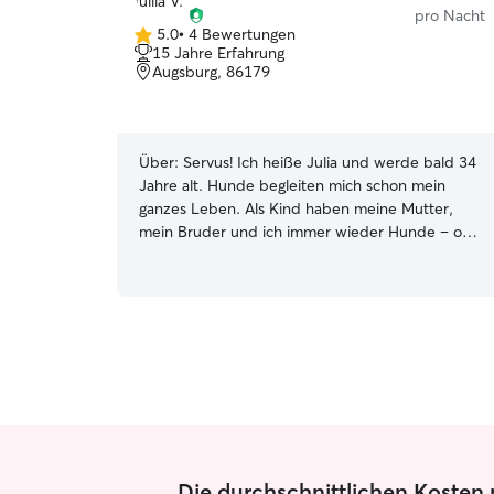
pro Nacht
5.0
•
4 Bewertungen
5.0
15 Jahre Erfahrung
von
Augsburg, 86179
5
Sternen
Über:
Servus! Ich heiße Julia und werde bald 34
Jahre alt. Hunde begleiten mich schon mein
ganzes Leben. Als Kind haben meine Mutter,
mein Bruder und ich immer wieder Hunde – oft
Welpen – von der Straße aufgenommen,
versorgt und später in gute Hände vermittelt.
Schon damals habe ich gelernt, dass hinter
jedem Hund seine eigene Geschichte steckt.
Manche sind neugierig und offen, andere
brauchen erst Zeit, um Vertrauen zu fassen.
Sieben Jahre lang hatte ich meine eigene Hündin
Chucha. Sie kam mit vier Monaten aus
schlechten Haltungsbedingungen zu mir und
hatte große Angst vor lauten Geräuschen,
fremden Menschen und neuen Situationen. Für
Die durchschnittlichen Kosten p