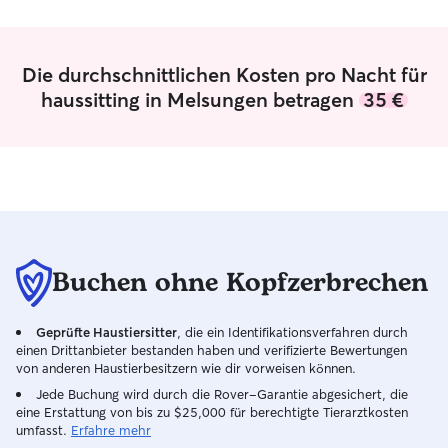
eigentlich ganz einfach. Das Problem
super in meinen A
sind oft schlechte Erfahrungen. Liebe
ohnehin sehr akti
hilft! Und Vertrauen auch. Einfach mal
trainiere und im 
Die durchschnittlichen Kosten pro Nacht für
kennenlernen, und dann sehen wir
sind ausgiebige, 
schon, ob es klappt - bisher war das
und viel Bewegu
haussitting in Melsungen betragen
35 €
zumindest immer der Fall. 😉
mir garantiert! 
ich mich zeitlich
Wochenende läss
perfekt einrichten Bei mir ist d
Haustier in absol
Händen. Da ich 
(Fußball und Fitne
machen mir auch
Buchen ohne Kopfzerbrechen
Runden an der fr
ideal für Hunde m
sorge stets für 
Geprüfte Haustiersitter
, die ein Identifikationsverfahren durch
achte genau auf 
einen Drittanbieter bestanden haben und verifizierte Bewertungen
Tieres und halte 
von anderen Haustierbesitzern wie dir vorweisen können.
Vorgaben bezügl
Jede Buchung wird durch die Rover-Garantie abgesichert, die
Gewohnheiten. Ei
eine Erstattung von bis zu $25,000 für berechtigte Tierarztkosten
liebevoller Umga
umfasst.
Erfahre mehr