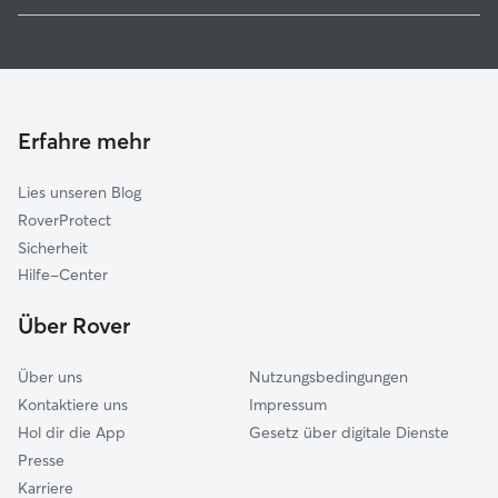
Haustierbetreuung in Melsungen
Söhrewald
Katzensitter in Melsungen
Felsberg
Gassi-Service in Melsungen
Guxhagen
Gudensberg
Erfahre mehr
Wabern
Lies unseren Blog
Hessisch Lichtenau
RoverProtect
Homberg (Schwalm-Eder-Kreis)
Sicherheit
Edermünde
Hilfe-Center
Fuldabrück
Über Rover
Lohfelden
Über uns
Nutzungsbedingungen
Kontaktiere uns
Impressum
Hol dir die App
Gesetz über digitale Dienste
Presse
Karriere