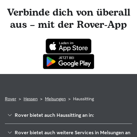
Rover-Nachrichtenfunktion mit deinem Haussitter in
Kontakt bleiben und tolle Foto-Updates erhalten. Das
Verbinde dich von überall
engagierte Rover-Team ist für dich da und dein Haussitter
hat die Möglichkeit, professionelle tierärztliche Beratung in
aus – mit der Rover-App
Anspruch zu nehmen. Im seltenen Fall eines Problems
während der Buchung kannst du beruhigt sein, denn dein
Haustier profitiert von der Rover-Garantie, die die Kosten
für tierärztliche Behandlungen erstattet.
Rover
>
Hessen
>
Melsungen
>
Haussitting
Rover bietet auch Haussitting an in:
Malsfeld
Rover bietet auch weitere Services in Melsungen an
Körle