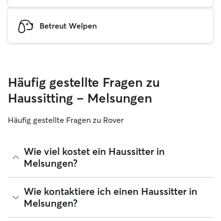
Betreut Welpen
Häufig gestellte Fragen zu
Haussitting – Melsungen
Häufig gestellte Fragen zu Rover
Wie viel kostet ein Haussitter in
Melsungen?
Haussitter können ihre Preise bei Rover frei festlegen. Die
Wie kontaktiere ich einen Haussitter in
durchschnittlichen Kosten für einen Rover-Haussitter in
Melsungen?
Melsungen betragen seit August 2026 etwa 35 pro Nacht,
einschließlich der Servicegebühren von Rover. Der Preis