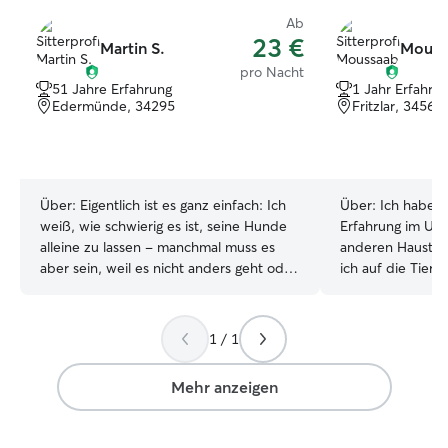
Ab
23 €
Martin S.
Mouss
pro Nacht
51 Jahre Erfahrung
1 Jahr Erfahru
Edermünde, 34295
Fritzlar, 34560
Über:
Eigentlich ist es ganz einfach: Ich
Über:
Ich habe b
weiß, wie schwierig es ist, seine Hunde
Erfahrung im Um
alleine zu lassen - manchmal muss es
anderen Haustie
aber sein, weil es nicht anders geht oder
ich auf die Tier
weil die Zeit fehlt. Ich habe Zeit, reise
Nachbarn und Fa
gerne (jetzt immer mit Hunden) - und
aufgepasst, sie g
schaue gerne auf Haus (oder Wohnung)
gespielt und Spa
1 / 1
und Hund/e, wenn ihr nicht da seid. Ich
unternommen. Da
habe inzwischen und zum Glück alle Zeit
für mich immer an e
Mehr anzeigen
der Welt und kann mich ganz nach euch
Student bin ich ze
richten. Wenn ich rechtzeitig Bescheid
Neben meinen V
weiß, ist quasi alles möglich. Hunde sind
Minijobs lässt si