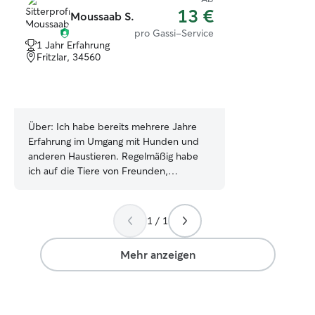
13 €
Moussaab S.
pro Gassi-Service
1 Jahr Erfahrung
Fritzlar, 34560
Über:
Ich habe bereits mehrere Jahre
Erfahrung im Umgang mit Hunden und
anderen Haustieren. Regelmäßig habe
ich auf die Tiere von Freunden,
Nachbarn und Familienmitgliedern
aufgepasst, sie gefüttert, mit ihnen
gespielt und Spaziergänge
1 / 1
unternommen. Das Wohl der Tiere steht
für mich immer an erster Stelle. Als
Mehr anzeigen
Student bin ich zeitlich sehr flexibel.
Neben meinen Vorlesungen und meinen
Minijobs lässt sich die Haustierbetreuung
super in meinen Alltag integrieren. Da ich