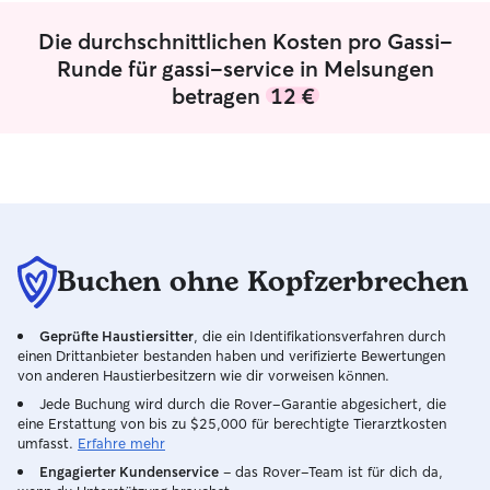
ohnehin sehr aktiv bin, im Fitnessstudio
trainiere und im Verein Fußball spiele,
Die durchschnittlichen Kosten pro Gassi-
sind ausgiebige, sportliche Spaziergänge
Runde für gassi-service in Melsungen
und viel Bewegung für deinen Hund bei
betragen
12 €
mir garantiert! Unter der Woche passe
ich mich zeitlich flexibel an, und auch am
Wochenende lässt sich die Betreuung
perfekt einrichten Bei mir ist dein
Haustier in absolut zuverlässigen
Händen. Da ich durch meinen Sport
(Fußball und Fitness) sehr fit bin,
machen mir auch lange, powergeladene
Buchen ohne Kopfzerbrechen
Runden an der frischen Luft richtig Spaß
ideal für Hunde mit viel Energie! Ich
sorge stets für eine sichere Umgebung,
Geprüfte Haustiersitter
, die ein Identifikationsverfahren durch
achte genau auf die Bedürfnisse des
einen Drittanbieter bestanden haben und verifizierte Bewertungen
Tieres und halte mich strikt an deine
von anderen Haustierbesitzern wie dir vorweisen können.
Vorgaben bezüglich Fütterung und
Jede Buchung wird durch die Rover-Garantie abgesichert, die
Gewohnheiten. Ein respektvoller und
eine Erstattung von bis zu $25,000 für berechtigte Tierarztkosten
liebevoller Umgang steht für mich an
umfasst.
Erfahre mehr
erster Stelle
Engagierter Kundenservice
– das Rover-Team ist für dich da,