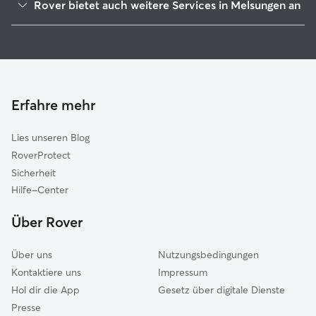
Rover bietet auch weitere Services in Melsungen an
Söhrewald
Housesitting in Melsungen
Felsberg
Haustierbetreuung in Melsungen
Guxhagen
Katzensitter in Melsungen
Gudensberg
Wabern
Erfahre mehr
Hessisch Lichtenau
Lies unseren Blog
Edermünde
RoverProtect
Fuldabrück
Sicherheit
Lohfelden
Hilfe-Center
Baunatal
Über Rover
Kaufungen
Über uns
Nutzungsbedingungen
Kontaktiere uns
Impressum
Hol dir die App
Gesetz über digitale Dienste
Presse