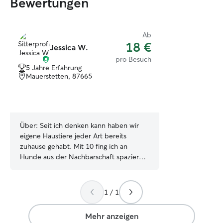
Bewertungen
Ab
18 €
Jessica W.
pro Besuch
5 Jahre Erfahrung
Mauerstetten, 87665
Über:
Seit ich denken kann haben wir
eigene Haustiere jeder Art bereits
zuhause gehabt. Mit 10 fing ich an
Hunde aus der Nachbarschaft spazieren
zu führen. Seit ca. 4 Jahren arbeite ich
im Tierschutzverein in der Tierpflege,
hier bin ich mit Hunden, Katzen und
1 / 1
Kleintieren täglich im Kontakt. Weiterhin
hüte ich Tiere von Verwandten und
Mehr anzeigen
Freunden, wenn diese im Urlaub sind.