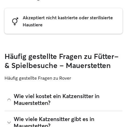
Akzeptiert nicht kastrierte oder sterilisierte
Haustiere
Häufig gestellte Fragen zu Fütter-
& Spielbesuche – Mauerstetten
Häufig gestellte Fragen zu Rover
Wie viel kostet ein Katzensitter in
Mauerstetten?
Katzensitter können ihre Preise bei Rover frei festlegen. Die
Wie viele Katzensitter gibt es in
durchschnittlichen Kosten für einen Rover-Katzensitter in
Mauerstetten?