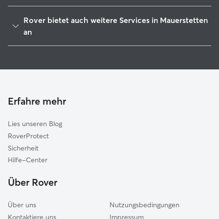
Kaufbeuren
Rover bietet auch weitere Services in Mauerstetten
Westendorf
an
Pforzen
Hundesitter in Mauerstetten
Biessenhofen
Haustierbetreuung in Mauerstetten
Germaringen
Housesitting in Mauerstetten
Eggenthal
Hundekindergarten in Mauerstetten
Erfahre mehr
Marktoberdorf
Gassi-Service in Mauerstetten
Denklingen
Lies unseren Blog
Bad Wörishofen
RoverProtect
Fuchstal
Sicherheit
Stötten am Auerberg
Hilfe-Center
Altenstadt (Weilheim-Schongau)
Über Rover
Über uns
Nutzungsbedingungen
Kontaktiere uns
Impressum