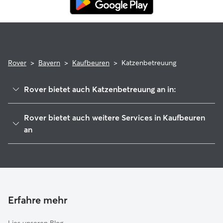
Rover
>
Bayern
>
Kaufbeuren
>
Katzenbetreuung
Rover bietet auch Katzenbetreuung an in:
Mauerstetten
Rover bietet auch weitere Services in Kaufbeuren
Pforzen
an
Biessenhofen
Hundesitter in Kaufbeuren
Eggenthal
Haustierbetreuung in Kaufbeuren
Westendorf
Housesitting in Kaufbeuren
Marktoberdorf
Hundekindergarten in Kaufbeuren
Erfahre mehr
Germaringen
Gassi-Service in Kaufbeuren
Ronsberg