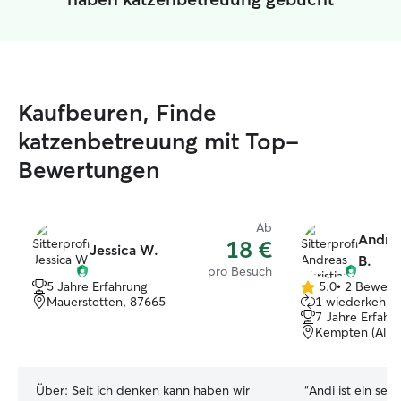
Kaufbeuren, Finde
katzenbetreuung mit Top-
Bewertungen
Ab
Andrea
18 €
Jessica W.
B.
pro Besuch
5 Jahre Erfahrung
5.0
•
2 Bewert
5.0
Mauerstetten, 87665
1 wiederkehren
von
7 Jahre Erfahr
5
Kempten (Allgä
Sternen
Über:
Seit ich denken kann haben wir
“
Andi ist ein seh