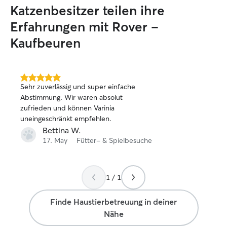
Hunden und Katzen. Alle hier sind top
Katzenbesitzer teilen ihre
verträglich und Besuch jeglicher Art
gewöhnt.
Erfahrungen mit Rover –
Kaufbeuren
5.0
Sehr zuverlässig und super einfache
von
Abstimmung. Wir waren absolut
5
zufrieden und können Varinia
Sternen
uneingeschränkt empfehlen.
Bettina W.
17. May
Fütter- & Spielbesuche
1 / 1
Finde Haustierbetreuung in deiner
Nähe