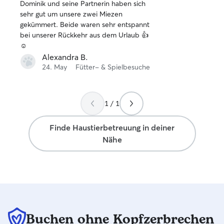
Dominik und seine Partnerin haben sich
von
sehr gut um unsere zwei Miezen
5
gekümmert. Beide waren sehr entspannt
Sternen
bei unserer Rückkehr aus dem Urlaub 👍
☺️
Alexandra B.
24. May
Fütter- & Spielbesuche
1 / 1
Finde Haustierbetreuung in deiner
Nähe
Buchen ohne Kopfzerbrechen