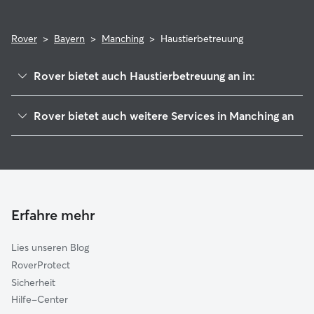
Rover
>
Bayern
>
Manching
>
Haustierbetreuung
Rover bietet auch Haustierbetreuung an in:
Baar-Ebenhausen
Rover bietet auch weitere Services in Manching an
Großmehring
Hundesitter in Manching
Ingolstadt
Housesitting in Manching
Karlskron
Hundekindergarten in Manching
Reichertshofen
Gassi-Service in Manching
Geisenfeld
Erfahre mehr
Katzensitter in Manching
Lenting
Lies unseren Blog
Kösching
RoverProtect
Vohburg an der Donau
Sicherheit
Hepberg
Hilfe-Center