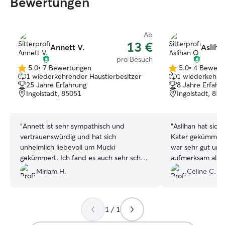
Bewertungen
Ab
13 €
Annett V.
Asliha
pro Besuch
5.0
•
7 Bewertungen
5.0
•
4 Bewert
5.0
5.0
1 wiederkehrender Haustierbesitzer
1 wiederkehren
von
von
25 Jahre Erfahrung
8 Jahre Erfahr
5
5
Ingolstadt, 85051
Ingolstadt, 85
Sternen
Sternen
“
Annett ist sehr sympathisch und
“
Aslihan hat sich
vertrauenswürdig und hat sich
Kater gekümmert.
unheimlich liebevoll um Mucki
war sehr gut und
gekümmert. Ich fand es auch sehr schön
aufmerksam als wir
und beruhigend, dass sie mir jeden Tag
haben. Die Komm
Miriam H.
Celine C.
eine kurze Nachricht geschickt hat, dass
und unkomplizier
es Mucki gut geht. Ich kann Annett
wärmstens weiter empfehlen und würde
1 / 1
sie ebenfalls auf jeden Fall wieder
buchen. Danke dir, Annett 🤗
”