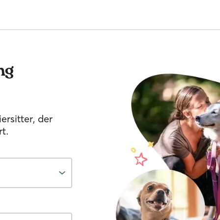
ng
ersitter, der
t.