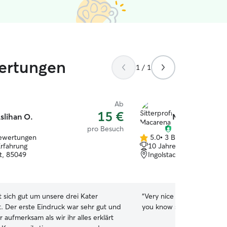
ertungen
1 / 1
Ab
15 €
slihan O.
Macarena A.
pro Besuch
ewertungen
5.0
•
3 Bewertungen
5.0
Erfahrung
10 Jahre Erfahrung
von
dt, 85049
Ingolstadt, 85049
5
Sternen
t sich gut um unsere drei Kater
“
Very nice person, no prob
 Der erste Eindruck war sehr gut und
you know she enjoys time 
r aufmerksam als wir ihr alles erklärt