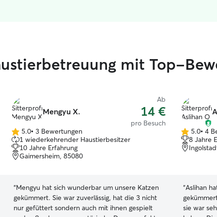
austierbetreuung mit Top-Bew
Ab
14 €
Mengyu X.
A
pro Besuch
5.0
•
3 Bewertungen
5.0
•
4 B
5.0
5.0
1 wiederkehrender Haustierbesitzer
8 Jahre 
von
von
10 Jahre Erfahrung
Ingolsta
5
5
Gaimersheim, 85080
Sternen
Sternen
“
Mengyu hat sich wunderbar um unsere Katzen
“
Aslihan ha
gekümmert. Sie war zuverlässig, hat die 3 nicht
gekümmert.
nur gefüttert sondern auch mit ihnen gespielt
sie war seh