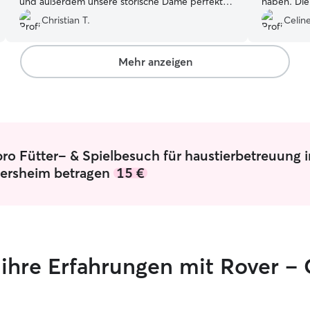
und außerdem unsere störische Dame perfekt
haben. Di
mit Medikamenten versorgt. Gerne wieder!
”
unkomplizi
Christian T.
Celin
Mehr anzeigen
ro Fütter- & Spielbesuch für haustierbetreuung i
ersheim betragen
15 €
n ihre Erfahrungen mit Rover 