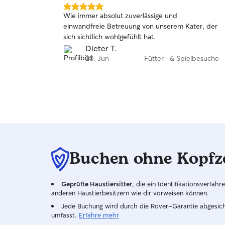
5.0
Wie immer absolut zuverlässige und
von
einwandfreie Betreuung von unserem Kater, der
5
sich sichtlich wohlgefühlt hat.
Sternen
Dieter T.
20. Jun
Fütter- & Spielbesuche
Buchen ohne Kopfz
Geprüfte Haustiersitter
, die ein Identifikationsverfa
anderen Haustierbesitzern wie dir vorweisen können.
Jede Buchung wird durch die Rover-Garantie abgesicher
umfasst.
Erfahre mehr