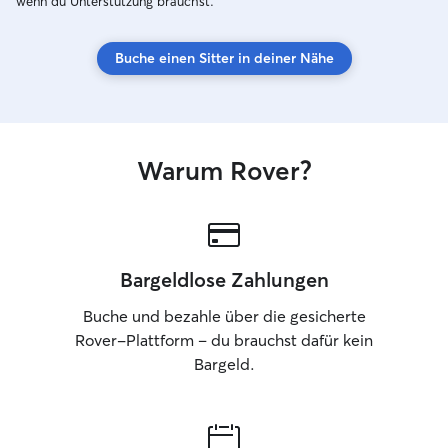
wenn du Unterstützung brauchst.
liebevolle Betreuung. Da ich selbst
immer Ihr Hausti
bereits drei Tiere habe, betreue ich
energetischer sin
Buche einen Sitter in deiner Nähe
Haustiere bevorzugt im Zuhause ihrer
ihnen. Wenn sie r
Besitzer. So kann ich jedem Tier meine
Abstand haben m
volle Aufmerksamkeit schenken und es
dies auch und pa
bleibt gleichzeitig in seiner gewohnten
gewisse distanz a
Umgebung, was oft deutlich entspannter
halte ich mich an
Warum Rover?
für die Tiere ist. Mir ist ein ruhiger,
etc. fest. Ich ka
liebevoller und
das ich mich um 
verantwortungsbewusster Umgang
werde als wäre s
besonders wichtig. Ich halte mich
selbstverständlich an alle Absprachen
und sorge dafür, dass sich dein Tier
Bargeldlose Zahlungen
sicher, wohl und bestens versorgt fühlt.
Buche und bezahle über die gesicherte
Rover-Plattform – du brauchst dafür kein
Bargeld.