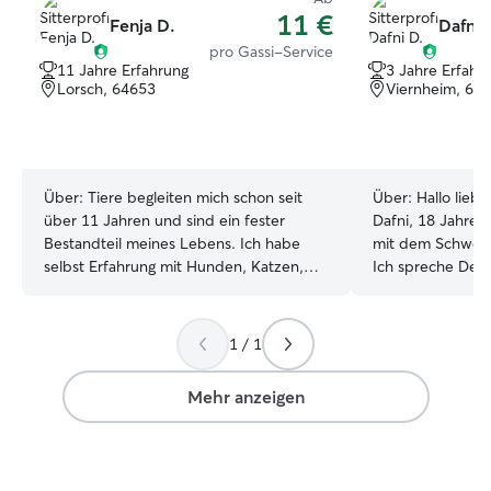
11 €
Fenja D.
Dafni 
pro Gassi-Service
11 Jahre Erfahrung
3 Jahre Erfahr
Lorsch, 64653
Viernheim, 68
Über:
Tiere begleiten mich schon seit
Über:
Hallo liebe
über 11 Jahren und sind ein fester
Dafni, 18 Jahre 
Bestandteil meines Lebens. Ich habe
mit dem Schwerp
selbst Erfahrung mit Hunden, Katzen,
Ich spreche Deut
Pferden, Kaninchen, Hamstern, Mäusen
ich 8 ware hatte 
und vielen weiteren Tieren. Seit
Mischlinge als Ki
mehreren Jahren kümmere ich mich
habe ich keine Z
1 / 1
regelmäßig um die Tiere anderer und
Haustiere zu kü
habe dabei vielseitige Erfahrungen
gerne auf die me
Mehr anzeigen
gesammelt. Außerdem bin ich bereits
liebe jede Art v
mit verschiedenen Hunden Gassi
eigentlich alle Ti
gegangen und kenne den sicheren und
interessanten Per
liebevollen Umgang mit Hunden. Da wir
wohne in Viernh