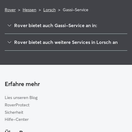
Rover
>
Hessen
>
Lorsch
>
Gassi-Service
Rover bietet auch Gassi-Service an in:
Einhausen
Rover bietet auch weitere Services in Lorsch an
Bensheim
Hundesitter in Lorsch
Heppenheim
Haustierbetreuung in Lorsch
Bürstadt
Housesitting in Lorsch
Hemsbach
Hundekindergarten in Lorsch
Zwingenberg
Erfahre mehr
Katzensitter in Lorsch
Lampertheim
Lies unseren Blog
Biblis
RoverProtect
Groß-Rohrheim
Sicherheit
Alsbach-Hähnlein
Hilfe-Center
Seeheim-Jugenheim