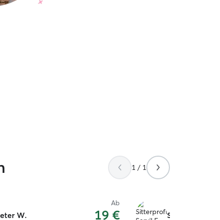
n
1 / 1
Ab
19 €
eter W.
Servil E.