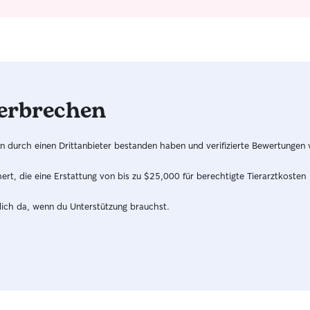
ich seit Jahren mit viel Freude. Mir ist ein
verantwortungsbewusster, geduldiger und
liebevoller Umgang mit jedem Tier besonders
wichtig. Das Wohl der Tiere steht für mich immer
an erster Stelle, und ich freue mich darauf, jedes
Tier individuell und zuverlässig zu betreuen. Ich
bin zeitlich sehr flexibel und kann die Betreuung
erbrechen
an jedem Wochentag übernehmen. Dank meiner
Mobilität komme ich gerne zu dir nach Hause
und kann mich individuell nach den
hren durch einen Drittanbieter bestanden haben und verifizierte Bewertungen
Bedürfnissen deines Tieres richten. Ob morgens,
tagsüber oder abends – nach Absprache bin ich
t, die eine Erstattung von bis zu $25,000 für berechtigte Tierarztkosten
zu nahezu jeder Uhrzeit verfügbar und nehme
mir gerne die Zeit für eine zuverlässige und
dich da, wenn du Unterstützung brauchst.
liebevolle Betreuung. Da ich selbst bereits drei
Tiere habe, betreue ich Haustiere bevorzugt im
Zuhause ihrer Besitzer. So kann ich jedem Tier
meine volle Aufmerksamkeit schenken und es
bleibt gleichzeitig in seiner gewohnten
Umgebung, was oft deutlich entspannter für die
Tiere ist. Mir ist ein ruhiger, liebevoller und