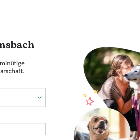
msbach
-minütige
arschaft.