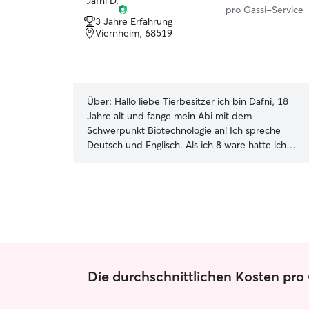
pro Gassi-Service
3 Jahre Erfahrung
Viernheim, 68519
Über:
Hallo liebe Tierbesitzer ich bin Dafni, 18
Jahre alt und fange mein Abi mit dem
Schwerpunkt Biotechnologie an! Ich spreche
Deutsch und Englisch. Als ich 8 ware hatte ich
zwei Pitbull-Mischlinge als Kindheitshaustier.
Leider habe ich keine Zeit mehr um eigene
Haustiere zu kümmern, doch ich passe gerne auf
die meiner Freunden auf. Ich liebe jede Art von
Katze oder Hund, eigentlich alle Tiere und ihre
interessanten Persönlichkeiten. Ich wohne in
Viernheim in einer Wohnung, aber ich gehe zur
Schule und arbeite in Mannheim. Zum Thema
Die durchschnittlichen Kosten pro
Arbeit: Ich arbeite unregelmäßig 2x in der
Woche, nachmittags ab 15:00 Uhr, deshalb kann
meine Verfügbarkeit abweichen. Ich kann mir