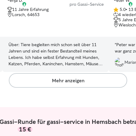
pro Gassi-Service
11 Jahre Erfahrung
5.0
•
13 
5.0
Lorsch, 64653
4 wieder
von
5 Jahre 
5
Wiesloch
Sternen
Über:
Tiere begleiten mich schon seit über 11
“
Peter war zuv
Jahren und sind ein fester Bestandteil meines
war ganz z
Lebens. Ich habe selbst Erfahrung mit Hunden,
Maria
Katzen, Pferden, Kaninchen, Hamstern, Mäusen
und vielen weiteren Tieren. Seit mehreren
Jahren kümmere ich mich regelmäßig um die
Mehr anzeigen
Tiere anderer und habe dabei vielseitige
Erfahrungen gesammelt. Außerdem bin ich
bereits mit verschiedenen Hunden Gassi
gegangen und kenne den sicheren und
liebevollen Umgang mit Hunden. Da wir eine
Hundezucht haben, kenne ich mich auch sehr
 Gassi-Runde für gassi-service in Hemsbach betr
gut mit Welpen und jungen Hunden aus und
weiß, worauf bei ihrer Betreuung besonders zu
15 €
achten ist. Auch Pferde betreue und versorge