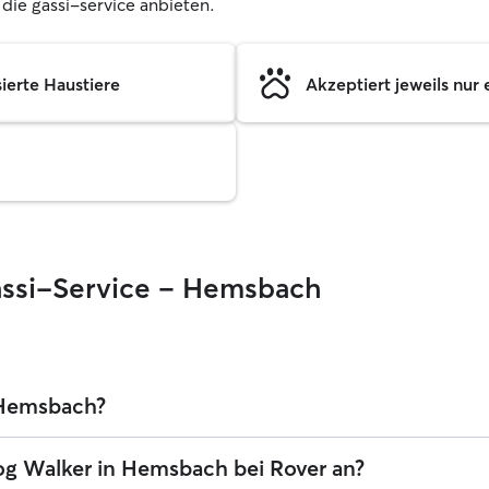
, die gassi-service anbieten.
sierte Haustiere
Akzeptiert jeweils nur 
Gassi-Service – Hemsbach
n Hemsbach?
tlegen. Die durchschnittlichen Kosten für einen Dog Walker bei Rover 
og Walker in Hemsbach bei Rover an?
ice, einschließlich der Servicegebühren von Rover. Der Preis eines Do