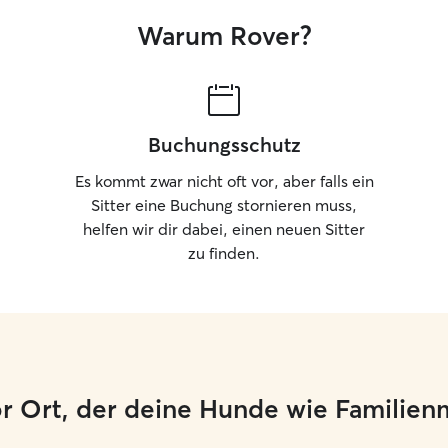
verantwortungsbewusster Umgang besonders
wichtig. Ich halte mich selbstverständlich an alle
Warum Rover?
Absprachen und sorge dafür, dass sich dein Tier
sicher, wohl und bestens versorgt fühlt.
Buchungsschutz
Es kommt zwar nicht oft vor, aber falls ein
Sitter eine Buchung stornieren muss,
helfen wir dir dabei, einen neuen Sitter
zu finden.
or Ort, der deine Hunde wie Familien