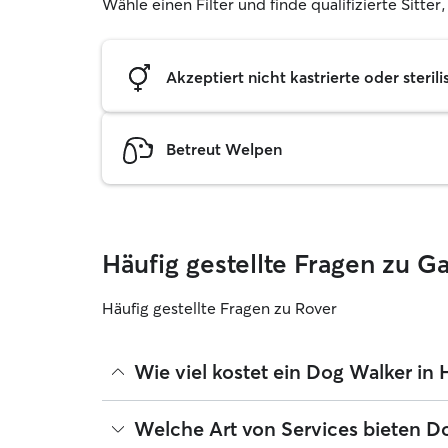
Wähle einen Filter und finde qualifizierte Sitter
Akzeptiert nicht kastrierte oder sterili
Betreut Welpen
Häufig gestellte Fragen zu 
Häufig gestellte Fragen zu Rover
Wie viel kostet ein Dog Walker i
Dog Walker können ihre Preise bei Rover frei fes
Welche Art von Services bieten D
betragen seit August 2026 etwa 15 pro Gassi-Serv