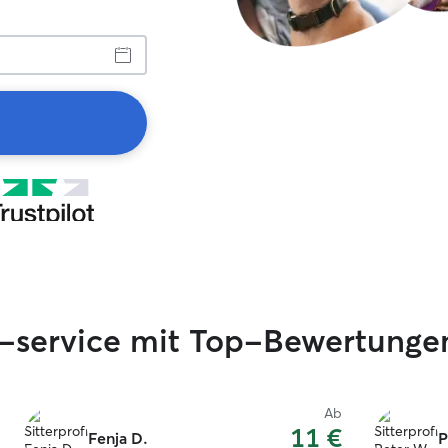
i-service mit Top-Bewertunge
Ab
11 €
Fenja D.
P