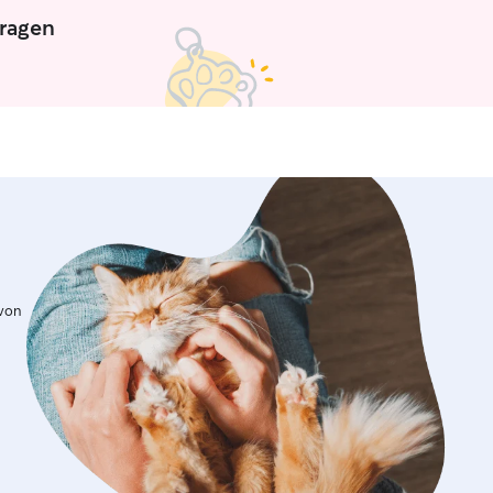
 ganz sicher nicht das letzte Mal.
tragen
ben Dank für die großartige Betreuung
mmt sehr gerne wieder! 😊🐶
”
 von