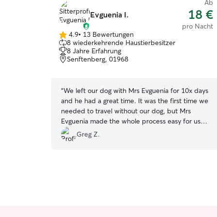
Ab
18 €
Evguenia I.
pro Nacht
4.9
•
13 Bewertungen
4.9
8 wiederkehrende Haustierbesitzer
von
8 Jahre Erfahrung
5
Senftenberg, 01968
Sternen
“
We left our dog with Mrs Evguenia for 10x days
and he had a great time. It was the first time we
needed to travel without our dog, but Mrs
Evguenia made the whole process easy for us
and without any stress. We fully recommend her
Greg Z.
service.
”