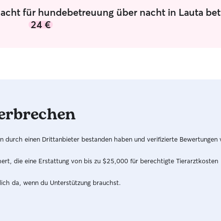
friends and give them the love and attention
uns war das
Nacht für hundebetreuung über nacht in Lauta be
they deserve in a safe and warm environment.
Vielen lie
24 €
– Happy ko
erbrechen
hren durch einen Drittanbieter bestanden haben und verifizierte Bewertungen
t, die eine Erstattung von bis zu $25,000 für berechtigte Tierarztkosten
dich da, wenn du Unterstützung brauchst.