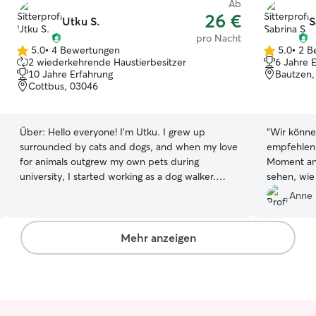
Ab
26 €
Utku S.
S
pro Nacht
5.0
•
4 Bewertungen
5.0
•
2 B
5.0
5.0
2 wiederkehrende Haustierbesitzer
6 Jahre 
von
von
10 Jahre Erfahrung
Bautzen,
5
5
Cottbus, 03046
Sternen
Sternen
Über:
Hello everyone! I'm Utku. I grew up
“
Wir könne
surrounded by cats and dogs, and when my love
empfehlen! 🐾 Happy hat sich 
for animals outgrew my own pets during
Moment an 
university, I started working as a dog walker.
sehen, wie
What began as a student job quickly turned into
umgegangen
Anne 
a passion, and over the past 10+ years, I’ve
dass er mit
gained hands-on experience as a daily caregiver,
konnte – d
pet sitter, overnight companion, and even a
verstanden
Mehr anzeigen
trainer. I'm a master’s student at BTU, and I’m
Während d
excited to keep doing what I love alongside my
ein Updat
studies. Whether it's walks, daily check-ins,
richtig gutes G
playtime, or special care, I’m always ready to
abgeholt h
help. I can not wait to meet your little furry
tolle Zeit