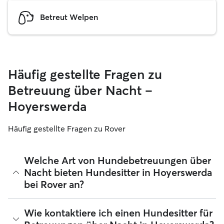
Betreut Welpen
Häufig gestellte Fragen zu
Betreuung über Nacht –
Hoyerswerda
Häufig gestellte Fragen zu Rover
Welche Art von Hundebetreuungen über
Nacht bieten Hundesitter in Hoyerswerda
bei Rover an?
Mit Rover findest du ganz leicht Hundesitter für
Wie kontaktiere ich einen Hundesitter für
Betreuungen über Nacht in Hoyerswerda, die sich in ihrem