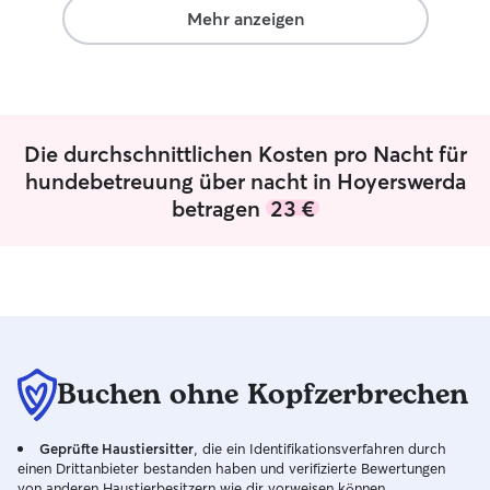
master’s student
Mehr anzeigen
to keep doing wh
studies. Whether 
ins, playtime, or 
ready to help. I can not wait to meet
your little furry
Die durchschnittlichen Kosten pro Nacht für
love and attentio
and warm enviro
hundebetreuung über nacht in Hoyerswerda
betragen
23 €
Buchen ohne Kopfzerbrechen
Geprüfte Haustiersitter
, die ein Identifikationsverfahren durch
einen Drittanbieter bestanden haben und verifizierte Bewertungen
von anderen Haustierbesitzern wie dir vorweisen können.