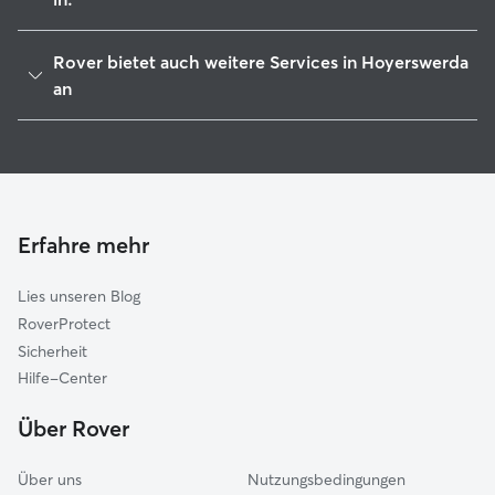
Elsterheide
Rover bietet auch weitere Services in Hoyerswerda
Wittichenau
an
Lauta
Tierbetreuung in Hoyerswerda
Lohsa
Hundekindergarten in Hoyerswerda
Bernsdorf
Gassi-Service in Hoyerswerda
Senftenberg
Erfahre mehr
Welzow
Spremberg
Lies unseren Blog
Neschwitz
RoverProtect
Kamenz-Schönteichen
Sicherheit
Am Klosterwasser
Hilfe-Center
Großräschen
Über Rover
Über uns
Nutzungsbedingungen