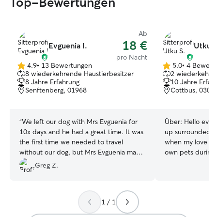
Top-Bewertungen
Ab
18 €
Evguenia I.
Utku S
pro Nacht
4.9
•
13 Bewertungen
5.0
•
4 Bewert
4.9
5.0
8 wiederkehrende Haustierbesitzer
2 wiederkehren
von
von
8 Jahre Erfahrung
10 Jahre Erfah
5
5
Senftenberg, 01968
Cottbus, 0304
Sternen
Sternen
“
We left our dog with Mrs Evguenia for
Über:
Hello ever
10x days and he had a great time. It was
up surrounded b
the first time we needed to travel
when my love fo
without our dog, but Mrs Evguenia made
own pets during u
the whole process easy for us and
working as a dog
Greg Z.
without any stress. We fully recommend
a student job qui
her service.
”
passion, and ove
I’ve gained hand
1 / 1
daily caregiver, p
companion, and even