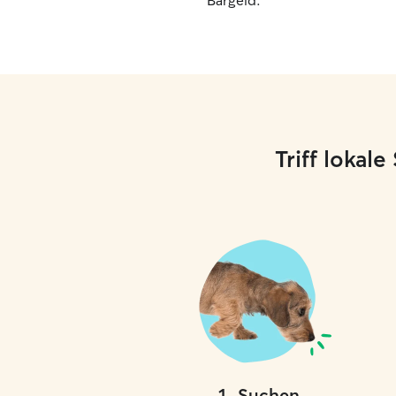
Bargeld.
Triff lokal
1
.
Suchen