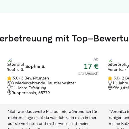
ierbetreuung mit Top-Bewert
Ab
17 €
Sophie S.
V
pro Besuch
5.0
•
3 Bewertungen
5.0
•
2 B
5.0
5.0
3 wiederkehrende Haustierbesitzer
11 Jahre
von
von
11 Jahre Erfahrung
Königste
5
5
Ruppertshain, 65779
Sternen
Sternen
“
Sofi war das zweite Mal bei mir, während ich für
“
Veronika i
mehrere Tage nicht da war. Ich kann mich immer
ruhigen un
auf sie verlassen und mittlerweile sind meine
meine Katz