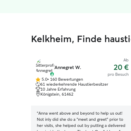
Kelkheim, Finde haust
Ab
20 €
Annegret W.
pro Besuch
5.0
•
160 Bewertungen
5.0
61 wiederkehrende Haustierbesitzer
von
10 Jahre Erfahrung
5
Königstein, 61462
Sternen
“
Anna went above and beyond to help us out!
Not inly did she do a “meet and greet” prior to
her visits, she helped out by putting a delivered