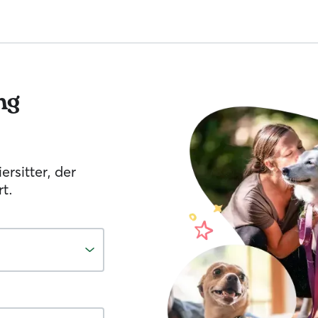
ng
ersitter, der
t.