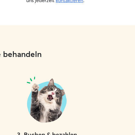
uns jederzeit
kontaktieren
.
ie behandeln
3
.
Buchen & bezahlen