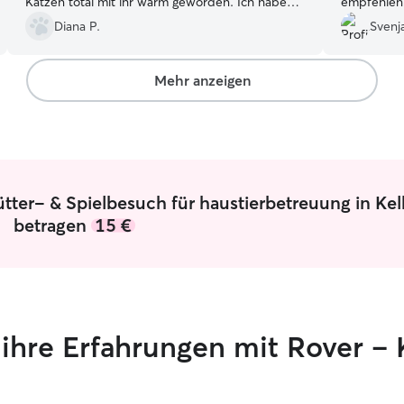
Katzen total mit ihr warm geworden. Ich habe
empfehlen
mich total gefreut, dass sie auch durch gesaugt
Diana P.
Svenja
hat, so dass ich in ein sauberes zuHause
gekommen bin.🙂🙂
”
Mehr anzeigen
ütter- & Spielbesuch für haustierbetreuung in Ke
betragen
15 €
n ihre Erfahrungen mit Rover –