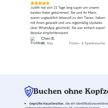
5.0
Judith hat sich 21 Tage lang super um unsere
von
beiden Kater gekümmert. Sie und ihr Mann
5
waren unglaublich liebevoll zu den Tieren, haben
Sternen
mit ihnen gespielt und uns regelmäßig Updates
über WhatsApp geschickt. Sie war einfach super!
Absolut empfehlenswert.
Chen B.
28. May
Fütter- & Spielbesuche
Buchen ohne Kopfz
Geprüfte Haustiersitter
, die ein Identifikationsverfa
anderen Haustierbesitzern wie dir vorweisen können.