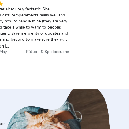
as absolutely fantastic! She
 cats' temperaments really well and
ly how to handle mine (they are very
nd take a while to warm to people).
tient, gave me plenty of updates and
e and beyond to make sure they were
s extremely reassured as a result.
ah L.
 recommend Annegret more highly
 May
Fütter- & Spielbesuche
be sure to use her every time!
 von