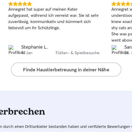
5.0
5.0
Annegret hat super auf meinen Kater
Annegret w
von
von
aufgepasst, während ich verreist war. Sie ist sehr
understood
5
5
zuverlässig, kommunikativ und kümmert sich
knew exact
Sternen
Sternen
liebevoll um ihr Schützlinge.
shy cats a
She was pa
went abov
ok and I wa
Stephanie L.
Sar
Could not
4. Jan
Fütter- & Spielbesuche
26.
and I will 
Finde Haustierbetreuung in deiner Nähe
erbrechen
hren durch einen Drittanbieter bestanden haben und verifizierte Bewertungen