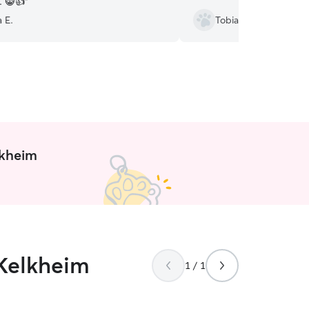
. 😸👍
”
 E.
Tobias G.
lkheim
 Kelkheim
1 / 1