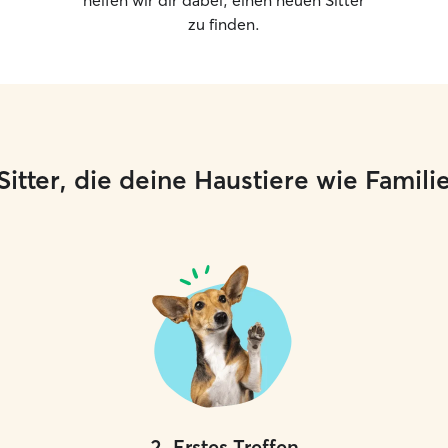
helfen wir dir dabei, einen neuen Sitter
zu finden.
e Sitter, die deine Haustiere wie Famil
2
.
Erstes Treffen