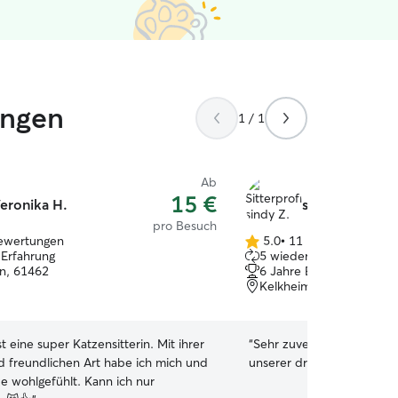
ungen
1 / 1
Ab
15 €
eronika H.
sindy Z.
pro Besuch
ewertungen
5.0
•
11 Bewertungen
5.0
 Erfahrung
5 wiederkehrende Haust
von
in, 61462
6 Jahre Erfahrung
5
Kelkheim (taunus) (kelk
Sternen
st eine super Katzensitterin. Mit ihrer
“
Sehr zuverlässige und se
d freundlichen Art habe ich mich und
unserer drei Stubentiger.
e wohlgefühlt. Kann ich nur