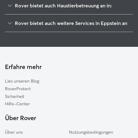
Rover bietet auch Haustierbetreuung an in:
Kelkheim
Rover bietet auch weitere Services in Eppstein an
Niedernhausen
Hundesitter in Eppstein
Königstein im Taunus
Housesitting in Eppstein
Liederbach am Taunus
Hundekindergarten in Eppstein
Hofheim am Taunus
Gassi-Service in Eppstein
Bad Soden am Taunus
Erfahre mehr
Katzensitter in Eppstein
Glashütten
Lies unseren Blog
Kriftel
RoverProtect
Sulzbach
Sicherheit
Kronberg im Taunus
Hilfe-Center
Schwalbach am Taunus
Über Rover
Hattersheim am Main
Über uns
Nutzungsbedingungen