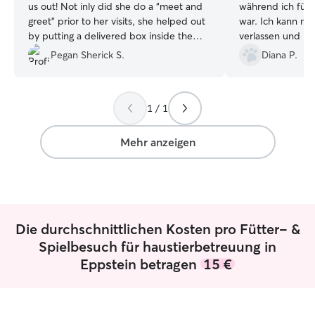
us out! Not inly did she do a “meet and
während ich für 
greet” prior to her visits, she helped out
war. Ich kann mi
by putting a delivered box inside the
verlassen und mi
home. The best Our “old man” was
Katzen total mit
Pegan Sherick S.
Diana P.
content when I got home and that
habe mich total g
meant a great deal to me… knowing that
durch gesaugt hat
he was shown a lot of TLC by Miss Anna.
sauberes zuHau
1 / 1
We will definitely call her again!!!
”
Mehr anzeigen
Die durchschnittlichen Kosten pro Fütter- &
Spielbesuch für haustierbetreuung in
Eppstein betragen
15 €