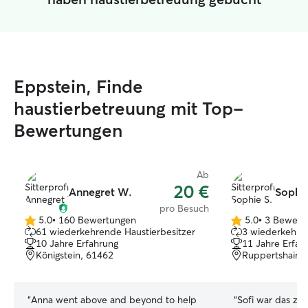
Eppstein, Finde
haustierbetreuung mit Top-
Bewertungen
Ab
20 €
Annegret W.
Sophie
pro Besuch
5.0
•
160 Bewertungen
5.0
•
3 Bewert
5.0
5.0
61 wiederkehrende Haustierbesitzer
3 wiederkehren
von
von
10 Jahre Erfahrung
11 Jahre Erfah
5
5
Königstein, 61462
Ruppertshain,
Sternen
Sternen
“
Anna went above and beyond to help
“
Sofi war das zwe