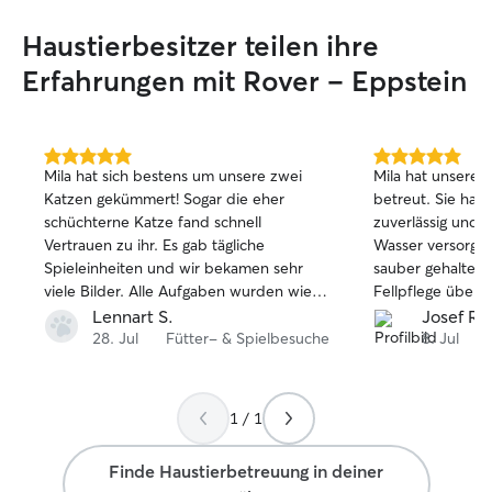
Haustierbesitzer teilen ihre
Erfahrungen mit Rover – Eppstein
5.0
5.0
Mila hat sich bestens um unsere zwei
Mila hat unseren
von
von
Katzen gekümmert! Sogar die eher
betreut. Sie hat 
5
5
schüchterne Katze fand schnell
zuverlässig und l
Sternen
Sternen
Vertrauen zu ihr. Es gab tägliche
Wasser versorgt 
Spieleinheiten und wir bekamen sehr
sauber gehalten,
viele Bilder. Alle Aufgaben wurden wie
Fellpflege über
besprochen erledigt und die
Streicheleinheit
Lennart S.
Josef R.
Kommunikation hat bestens funktioniert!
Der Kater hat se
28. Jul
Fütter- & Spielbesuche
8. Jul
Sehr gerne wieder :-)
ihr gefasst und s
gesamte Betreuun
Sicht völlig reib
1 / 1
Kater) waren da
Als kleines i-Tü
Finde Haustierbetreuung in deiner
Kater zum Abschi