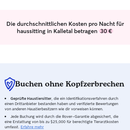
Kennenlernen kö
und planen. Ich 
Nachricht. Ich wohne in einer Wohnung
in unmittelbarer
Die durchschnittlichen Kosten pro Nacht für
Stock. Wir haben mehrere Parks und
haussitting in Kalletal betragen
30 €
einen See, sowie
der Haustüre. Gerne hole ich das
Haustier auch be
oder nähere Umg
Buchen ohne Kopfzerbrechen
Geprüfte Haustiersitter
, die ein Identifikationsverfahren durch
einen Drittanbieter bestanden haben und verifizierte Bewertungen
von anderen Haustierbesitzern wie dir vorweisen können.
Jede Buchung wird durch die Rover-Garantie abgesichert, die
eine Erstattung von bis zu $25,000 für berechtigte Tierarztkosten
umfasst.
Erfahre mehr