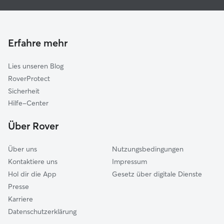
Haustierbetreuung in Kalletal
Rinteln
Hundekindergarten in Kalletal
Vlotho
Gassi-Service in Kalletal
Eilsen
Erfahre mehr
Katzensitter in Kalletal
Bückeburg
Lies unseren Blog
Aerzen
RoverProtect
Hessisch Oldendorf
Sicherheit
Porta Westfalica
Hilfe-Center
Bad Oeynhausen
Über Rover
Bad Salzuflen
Über uns
Nutzungsbedingungen
Kontaktiere uns
Impressum
Hol dir die App
Gesetz über digitale Dienste
Presse
Karriere
Datenschutzerklärung