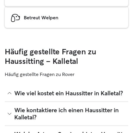
Betreut Welpen
Häufig gestellte Fragen zu
Haussitting – Kalletal
Häufig gestellte Fragen zu Rover
Wie viel kostet ein Haussitter in Kalletal?
Haussitter können ihre Preise bei Rover frei festlegen. Die
Wie kontaktiere ich einen Haussitter in
durchschnittlichen Kosten für einen Rover-Haussitter in
Kalletal?
Kalletal betragen seit August 2026 etwa 30 pro Nacht,
einschließlich der Servicegebühren von Rover. Der Preis
eines Haussitters kann sich auch ändern, wenn du deine
Wenn du zum ersten Mal nach einem Haussitter in Kalletal