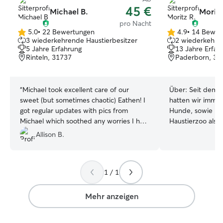
45 €
Michael B.
Moritz
pro Nacht
5.0
•
22 Bewertungen
4.9
•
14 Bewer
5.0
4.9
3 wiederkehrende Haustierbesitzer
2 wiederkehren
von
von
5 Jahre Erfahrung
13 Jahre Erfah
5
5
Rinteln, 31737
Paderborn, 33
Sternen
Sternen
“
Michael took excellent care of our
Über:
Seit dem ic
sweet (but sometimes chaotic) Eathen! I
hatten wir imme
got regular updates with pics from
Hunde, sowie Kat
Michael which soothed any worries I had
Haustierzoo also :) Schon früh musste
about leaving Eathen for a couple days.
Aufgaben, wie Ga
Allison B.
Would happily rebook Michael for any
Fellpflege u.ä.
type of pet care (in-home or at his
mich daher supe
place).
”
Hunden und Katz
1 / 1
Praktikum im Tie
die eher negativ
ich zu vermeiden ha
Mehr anzeigen
individuellen Ze
nach Absprache h