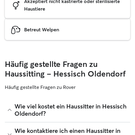
Akzeptiert nicht kastrierte oder sterilisierte
Haustiere
Betreut Welpen
Häufig gestellte Fragen zu
Haussitting – Hessisch Oldendorf
Häufig gestellte Fragen zu Rover
Wie viel kostet ein Haussitter in Hessisch
Oldendorf?
Haussitter können ihre Preise bei Rover frei festlegen. Die
Wie kontaktiere ich einen Haussitter in
durchschnittlichen Kosten für einen Rover-Haussitter in