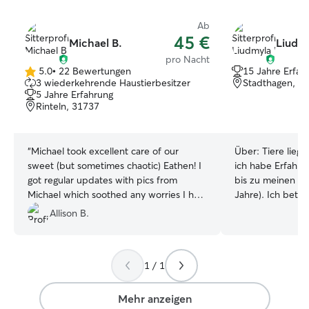
Ab
45 €
Michael B.
Liudmy
pro Nacht
5.0
•
22 Bewertungen
15 Jahre Erfah
5.0
3 wiederkehrende Haustierbesitzer
Stadthagen, 3
von
5 Jahre Erfahrung
5
Rinteln, 31737
Sternen
“
Michael took excellent care of our
Über:
Tiere lieg
sweet (but sometimes chaotic) Eathen! I
ich habe Erfahru
got regular updates with pics from
bis zu meinen zw
Michael which soothed any worries I had
Jahre). Ich betr
about leaving Eathen for a couple days.
individuell, lieb
Allison B.
Would happily rebook Michael for any
mich seinem Cha
type of pet care (in-home or at his
dafür, dass er s
place).
”
Spaziergänge, Füt
1 / 1
Aufmerksamkeit 
selbstverständlic
ich gerne mit Fo
Mehr anzeigen