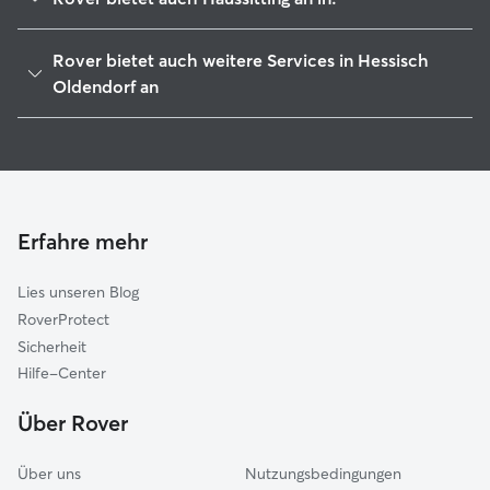
Auetal
Rover bietet auch weitere Services in Hessisch
Rinteln
Oldendorf an
Hameln
Hundesitter in Hessisch Oldendorf
Eilsen
Haustierbetreuung in Hessisch Oldendorf
Obernkirchen
Hundekindergarten in Hessisch Oldendorf
Rodenberg
Gassi-Service in Hessisch Oldendorf
Erfahre mehr
Extertal
Katzensitter in Hessisch Oldendorf
Aerzen
Lies unseren Blog
Bad Münder am Deister
RoverProtect
Nienstädt
Sicherheit
Bückeburg
Hilfe-Center
Stadthagen
Über Rover
Über uns
Nutzungsbedingungen