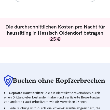
dem Laufenden, 
wissen, dass ihr 
ist. Ich arbeite in Teilzeit und habe einen
flexiblen Zeitpl
Arbeit sehr gut 
Die durchschnittlichen Kosten pro Nacht für
Hunden verbinde
ich zeitlich flex
haussitting in Hessisch Oldendorf betragen
zuverlässig um S
25 €
und die individu
kümmern. Ich lebe in meinem eigenen
Haus mit Garten
ruhige, sichere u
Umgebung. Die S
Wohlbefinden der
an erster Stelle,
genau an die Anw
Buchen ohne Kopfzerbrechen
Gerne informiere
Fotos und Nachri
Geprüfte Haustiersitter
, die ein Identifikationsverfahren durch
und ein gutes Ge
einen Drittanbieter bestanden haben und verifizierte Bewertungen
von anderen Haustierbesitzern wie dir vorweisen können.
Jede Buchung wird durch die Rover-Garantie abgesichert, die