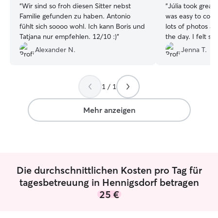
“
Wir sind so froh diesen Sitter nebst
“
Júlia took great
Familie gefunden zu haben. Antonio
was easy to com
fühlt sich soooo wohl. Ich kann Boris und
lots of photos a
Tatjana nur empfehlen. 12/10 :)
”
the day. I felt s
knowing Bo was w
Alexander N.
Jenna T.
1 / 1
Mehr anzeigen
Die durchschnittlichen Kosten pro Tag für
tagesbetreuung in Hennigsdorf betragen
25 €