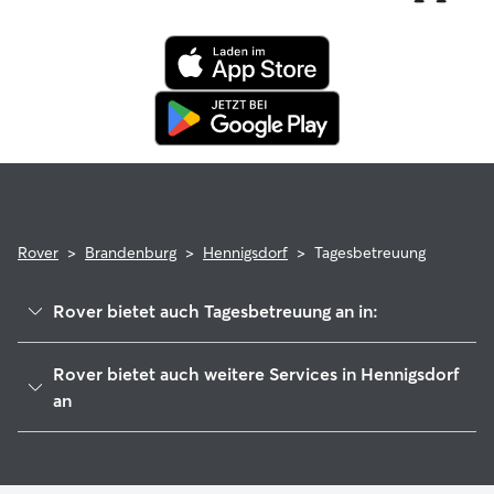
Buchung kannst du beruhigt sein, denn dein Haustier
profitiert von der Rover-Garantie, die die Kosten für
tierärztliche Behandlungen erstattet.
Rover
>
Brandenburg
>
Hennigsdorf
>
Tagesbetreuung
Rover bietet auch Tagesbetreuung an in:
Hohen Neuendorf
Rover bietet auch weitere Services in Hennigsdorf
Birkenwerder
an
Glienicke
Hundesitter in Hennigsdorf
Oberkrämer
Haustierbetreuung in Hennigsdorf
Leegebruch