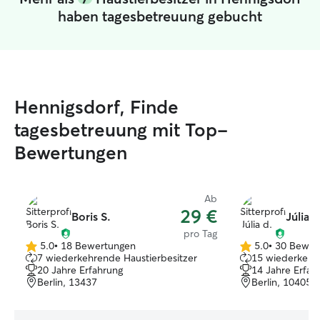
haben tagesbetreuung gebucht
Hennigsdorf, Finde
tagesbetreuung mit Top-
Bewertungen
Ab
29 €
Boris S.
Júlia d
pro Tag
5.0
•
18 Bewertungen
5.0
•
30 Bewer
5.0
5.0
7 wiederkehrende Haustierbesitzer
15 wiederkehre
von
von
20 Jahre Erfahrung
14 Jahre Erfah
5
5
Berlin, 13437
Berlin, 10405
Sternen
Sternen