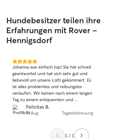
Hundebesitzer teilen ihre
Erfahrungen mit Rover –
Hennigsdorf
5.0
Johanna war einfach top! Sie hat schnell
von
geantwortet und hat sich sehr gut und
5
liebevoll um unsere Lotti gekümmert. Es
Sternen
ist alles problemlos und reibungslos
verlaufen. Wir kamen nach einem langen
Tag zu einem entspannten und
zufriedenem Hund zurück. Wir können
Felicitas B.
Johanna nur empfehlen!
7. Aug
Tagesbetreuung
1 / 1