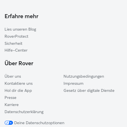
Housesitting in Hennigsdorf
Falkensee
Gassi-Service in Hennigsdorf
Erfahre mehr
Mühlenbecker Land
Katzensitter in Hennigsdorf
Dallgow-Döberitz
Lies unseren Blog
Brieselang
RoverProtect
Schönwalde-Glien
Sicherheit
Berlin
Hilfe-Center
Wandlitz
Über Rover
Über uns
Nutzungsbedingungen
Kontaktiere uns
Impressum
Hol dir die App
Gesetz über digitale Dienste
Presse
Karriere
Datenschutzerklärung
Deine Datenschutzoptionen