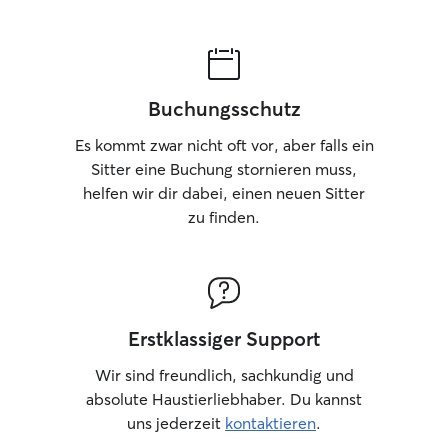
zusammen, der sehr ruhig und gut
erzogen ist. Mein Partner oder ich sind
die meiste Zeit zu Hause, sodass eine
zuverlässige Betreuung und Aufsicht
jederzeit gewährleistet sind.
Buchungsschutz
Es kommt zwar nicht oft vor, aber falls ein
Sitter eine Buchung stornieren muss,
helfen wir dir dabei, einen neuen Sitter
zu finden.
Erstklassiger Support
Wir sind freundlich, sachkundig und
absolute Haustierliebhaber. Du kannst
uns jederzeit
kontaktieren
.