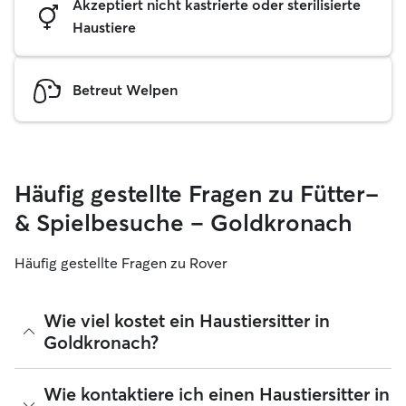
Akzeptiert nicht kastrierte oder sterilisierte
Haustiere
Betreut Welpen
Häufig gestellte Fragen zu Fütter-
& Spielbesuche – Goldkronach
Häufig gestellte Fragen zu Rover
Wie viel kostet ein Haustiersitter in
Goldkronach?
Haustiersitter können ihre Preise bei Rover frei festlegen.
Wie kontaktiere ich einen Haustiersitter in
Die durchschnittlichen Kosten für einen Sitter in