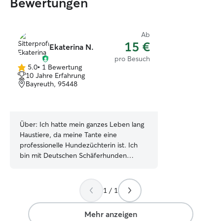
Bewertungen
Ab
15 €
Ekaterina N.
pro Besuch
5.0
•
1 Bewertung
5.0
10 Jahre Erfahrung
von
Bayreuth, 95448
5
Sternen
Über:
Ich hatte mein ganzes Leben lang
Haustiere, da meine Tante eine
professionelle Hundezüchterin ist. Ich
bin mit Deutschen Schäferhunden
aufgewachsen, was mich schon früh zu
einem echten Hundefreund gemacht
hat. Vor vier Jahren habe ich einen
1 / 1
süßen Schnauzer bei mir aufgenommen,
der seitdem bei mir lebt. In dieser Zeit
Mehr anzeigen
habe ich gelernt, wie man sich