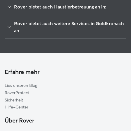
Rover bietet auch Haustierbetreuung an in:
Bad Berneck im Fichtelgebirge
Rover bietet auch weitere Services in Goldkronach
Bindlach
an
Warmensteinach
Hundesitter in Goldkronach
Himmelkron
Housesitting in Goldkronach
Weidenberg
Hundekindergarten in Goldkronach
Bayreuth
Gassi-Service in Goldkronach
Erfahre mehr
Trebgast
Katzensitter in Goldkronach
Neuenmarkt
Lies unseren Blog
Heinersreuth
RoverProtect
Neudrossenfeld
Sicherheit
Eckersdorf
Hilfe-Center
Speichersdorf
Über Rover