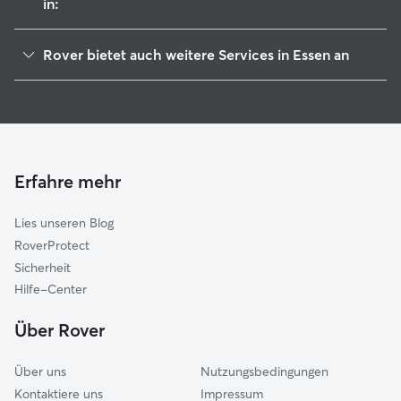
in:
Mülheim an der Ruhr
Rover bietet auch weitere Services in Essen an
Gelsenkirchen
Haustierbetreuung in Essen
Bottrop
Housesitting in Essen
Oberhausen
Hundekindergarten in Essen
Heiligenhaus
Gassi-Service in Essen
Gladbeck
Erfahre mehr
Katzensitter in Essen
Velbert
Lies unseren Blog
Hattingen
RoverProtect
Bochum
Sicherheit
Herne
Hilfe-Center
Duisburg
Über Rover
Herten
Über uns
Nutzungsbedingungen
Kontaktiere uns
Impressum