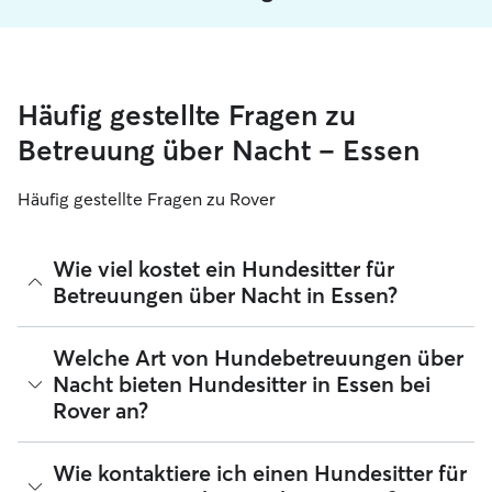
Häufig gestellte Fragen zu
Betreuung über Nacht – Essen
Häufig gestellte Fragen zu Rover
Wie viel kostet ein Hundesitter für
Betreuungen über Nacht in Essen?
Die durchschnittlichen Kosten für die Hundebetreuung über
Welche Art von Hundebetreuungen über
Nacht in Essen betragen 30 pro Nacht, einschließlich
Nacht bieten Hundesitter in Essen bei
Servicegebühren (Stand: August 2026). Sitter bei Rover
Rover an?
legen ihre eigenen Preise fest, basierend auf ihren
Qualifikationen, den Bedürfnissen deines Hundes und der
Ausstattung ihrer Räumlichkeiten. Daher variieren die Preise
Mit Rover findest du ganz leicht Hundesitter für
Wie kontaktiere ich einen Hundesitter für
für Hundebetreuung über Nacht in Essen zwischen 22,71
Betreuungen über Nacht in Essen, die sich in ihrem Zuhause
und 48,3 pro Nacht.