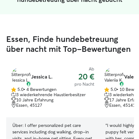
Essen, Finde hundebetreuung
über nacht mit Top-Bewertungen
Ab
20 €
Jessica L.
Valerii
pro Nacht
5.0
•
4 Bewertungen
5.0
•
10 Bewer
5.0
5.0
3 wiederkehrende Haustierbesitzer
3 wiederkehren
von
von
10 Jahre Erfahrung
17 Jahre Erfah
5
5
Essen, 45127
Essen, 45141
Sternen
Sternen
Über:
I offer personalized pet care
“
I would highly 
services including dog walking, drop-in
puppy felt very 
visits, and in-home pet sitting. Every pet
with her, commun