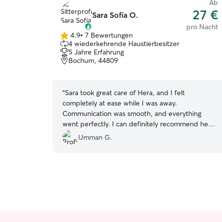
Ab
27 €
Sara Sofía O.
pro Nacht
4.9
•
7 Bewertungen
4.9
4 wiederkehrende Haustierbesitzer
von
5 Jahre Erfahrung
5
Bochum, 44809
Sternen
“
Sara took great care of Hera, and I felt
completely at ease while I was away.
Communication was smooth, and everything
went perfectly. I can definitely recommend her
😊
”
Umman G.