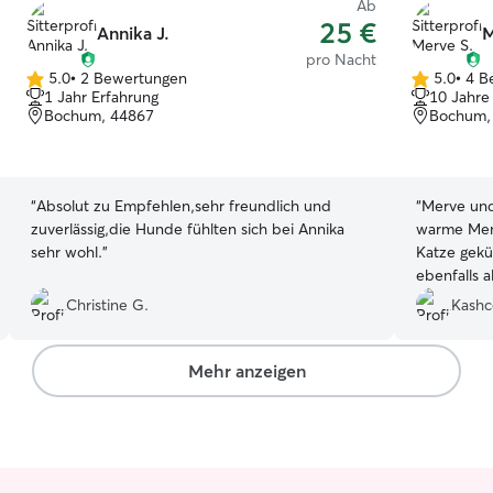
Ab
25 €
Annika J.
M
pro Nacht
5.0
•
2 Bewertungen
5.0
•
4 B
5.0
5.0
1 Jahr Erfahrung
10 Jahre
von
von
Bochum, 44867
Bochum,
5
5
Sternen
Sternen
“
Absolut zu Empfehlen,sehr freundlich und
“
Merve und 
zuverlässig,die Hunde fühlten sich bei Annika
warme Mens
sehr wohl.
”
Katze gekü
ebenfalls a
Insgesamt 
Christine G.
Kashc
Kennenlern
sehr empfeh
Mehr anzeigen