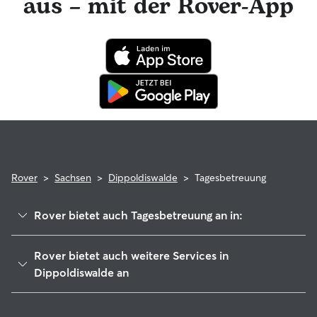
aus – mit der Rover-App
professionelle tierärztliche Beratung in Anspruch zu
nehmen. Im seltenen Fall eines Problems während der
Buchung kannst du beruhigt sein, denn dein Haustier
profitiert von der Rover-Garantie, die die Kosten für
tierärztliche Behandlungen erstattet.
Rover
>
Sachsen
>
Dippoldiswalde
>
Tagesbetreuung
Rover bietet auch Tagesbetreuung an in:
Rabenau
Rover bietet auch weitere Services in
Kreischa
Dippoldiswalde an
Tharandt
Hundesitter in Dippoldiswalde
Klingenberg