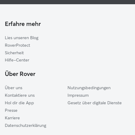
Haustierbetreuung in Dippoldiswalde
Glashütte
Housesitting in Dippoldiswalde
Bannewitz
Gassi-Service in Dippoldiswalde
Erfahre mehr
Freital
Katzensitter in Dippoldiswalde
Dohna-Müglitztal
Lies unseren Blog
Wilsdruff
RoverProtect
Dresden
Sicherheit
Bad Gottleuba-Berggießhübel
Hilfe-Center
Radebeul
Über Rover
Über uns
Nutzungsbedingungen
Kontaktiere uns
Impressum
Hol dir die App
Gesetz über digitale Dienste
Presse
Karriere
Datenschutzerklärung