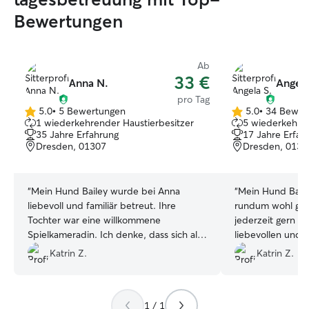
Bewertungen
Ab
33 €
Аnnа N.
Angela
pro Tag
5.0
•
5 Bewertungen
5.0
•
34 Bewer
5.0
5.0
1 wiederkehrender Haustierbesitzer
5 wiederkehren
von
von
35 Jahre Erfahrung
17 Jahre Erfah
5
5
Dresden, 01307
Dresden, 0130
Sternen
Sternen
“
Mein Hund Bailey wurde bei Anna
“
Mein Hund Baile
liebevoll und familiär betreut. Ihre
rundum wohl ge
Tochter war eine willkommene
jederzeit gern wi
Spielkameradin. Ich denke, dass sich alle
liebevollen und 
sehr wohl gefühlt haben miteinander
konnte Bailey sic
Katrin Z.
Katrin Z.
😊.
”
entspannen. Spi
kamen auch nicht
für die Betreuun
1 / 1