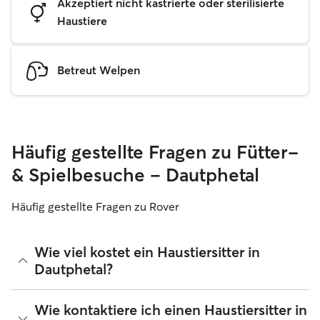
Akzeptiert nicht kastrierte oder sterilisierte
Haustiere
Betreut Welpen
Häufig gestellte Fragen zu Fütter-
& Spielbesuche – Dautphetal
Häufig gestellte Fragen zu Rover
Wie viel kostet ein Haustiersitter in
Dautphetal?
Haustiersitter können ihre Preise bei Rover frei festlegen.
Wie kontaktiere ich einen Haustiersitter in
Die durchschnittlichen Kosten für einen Sitter in Dautphetal