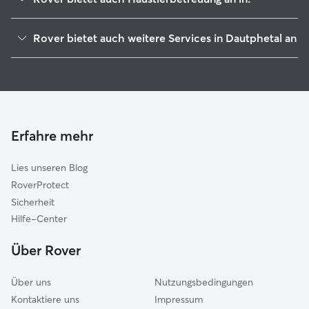
Lahntal
Rover bietet auch weitere Services in Dautphetal an
Biedenkopf
Hundesitter in Dautphetal
Gladenbach
Housesitting in Dautphetal
Weimar
Hundekindergarten in Dautphetal
Wetter
Gassi-Service in Dautphetal
Lohra
Erfahre mehr
Katzensitter in Dautphetal
Cölbe
Lies unseren Blog
Münchhausen
RoverProtect
Siegbach
Sicherheit
Fronhausen
Hilfe-Center
Bischoffen
Über Rover
Hohenahr
Über uns
Nutzungsbedingungen
Kontaktiere uns
Impressum