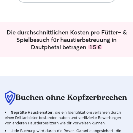
nehme regelmäßig an Erste-Hilfe-
Betreuung passt auch. Ich h
Kursen am Hund teil. Ich bin
vor meiner Haus
hauptberuflich selbständige Tier- und
Felder eingezäun
Hausbetreuerin und versorge
auch die Gelegen
hauptsächlich Katzen, aber auch Hunde,
gehen oder die 
Die durchschnittlichen Kosten pro Fütter- &
Kleintiere u.a. Dadurch kann ich mir viel
zu nutzen.
Spielbesuch für haustierbetreuung in
Zeit für eine liebevolle und umfängliche
Dautphetal betragen
15 €
Betreuung nehmen. Ich betreue Katzen
und Hunde ausschließlich in deren
gewohntem Zuhause entweder Tag und
Nacht oder komme zum Füttern,
verabreichen von Medikamenten,
Gassigehen, Fellpflege, Katzenklo
säubern, Aufmerksamkeit geben wie
Spielen, Streicheln...je nachdem, was
Buchen ohne Kopfzerbrechen
das Tier möchte bzw. mit den
Tierhaltern vereinbart ist.
Geprüfte Haustiersitter
, die ein Identifikationsverfahren durch
einen Drittanbieter bestanden haben und verifizierte Bewertungen
von anderen Haustierbesitzern wie dir vorweisen können.
Jede Buchung wird durch die Rover-Garantie abgesichert, die