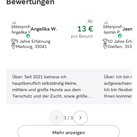
Bewertungen
Ab
13 €
Angelika W.
Jasmin
pro Besuch
5 Jahre Erfahrung
10 Jahre Erfah
Marburg, 35041
Gießen, 35394
Über:
Seit 2021 betreue ich
Über:
Ich bin mi
hauptberuflich selbständig kleine,
aufgewachsen un
mittlere und große Hunde aus dem
Ich bin flexibel
Tierschutz und der Zucht, sowie größere
Ihnen kommen od
Rudel. Die Betreuung findet
zu Hause betreu
ausschließlich im gewohnten Zuhause
einige Wochen. Ich bin da recht flexibel
der Tiere statt, Tag und Nacht,
egal ob am Woch
1 / 1
deutschlandweit. Ich habe den
der Woche. Nach
Sachkundenachweis Hund nach
passender Zeitpl
Mehr anzeigen
Paragraph 11 Tierschutzgesetz und
spontane Änderu