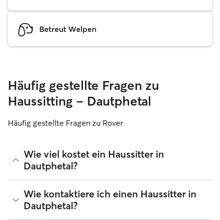
Betreut Welpen
Häufig gestellte Fragen zu
Haussitting – Dautphetal
Häufig gestellte Fragen zu Rover
Wie viel kostet ein Haussitter in
Dautphetal?
Haussitter können ihre Preise bei Rover frei festlegen. Die
Wie kontaktiere ich einen Haussitter in
durchschnittlichen Kosten für einen Rover-Haussitter in
Dautphetal?
Dautphetal betragen seit August 2026 etwa 30 pro Nacht,
einschließlich der Servicegebühren von Rover. Der Preis