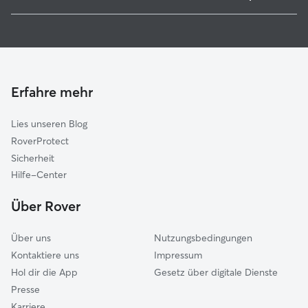
Biedenkopf
Hundesitter in Dautphetal
Gladenbach
Haustierbetreuung in Dautphetal
Weimar
Hundekindergarten in Dautphetal
Wetter
Gassi-Service in Dautphetal
Lohra
Erfahre mehr
Katzensitter in Dautphetal
Cölbe
Lies unseren Blog
Münchhausen
RoverProtect
Siegbach
Sicherheit
Fronhausen
Hilfe-Center
Bischoffen
Über Rover
Hohenahr
Über uns
Nutzungsbedingungen
Kontaktiere uns
Impressum
Hol dir die App
Gesetz über digitale Dienste
Presse
Karriere