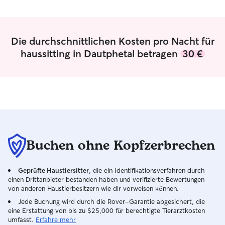
Hausbetreuerin und versorge
/ deine Katze ist
hauptsächlich Katzen, aber auch Hunde,
aufgehoben. Ich
Kleintiere u.a. Dadurch kann ich mir viel
euch nach Hause
Zeit für eine liebevolle und umfängliche
Spielen, wenn euc
Die durchschnittlichen Kosten pro Nacht für
Betreuung nehmen. Ich betreue Katzen
haussitting in Dautphetal betragen
30 €
und Hunde ausschließlich in deren
gewohntem Zuhause entweder Tag und
Nacht oder komme zum Füttern,
verabreichen von Medikamenten,
Gassigehen, Fellpflege, Katzenklo
säubern, Aufmerksamkeit geben wie
Spielen, Streicheln...je nachdem, was
das Tier möchte bzw. mit den
Tierhaltern vereinbart ist.
Buchen ohne Kopfzerbrechen
Geprüfte Haustiersitter
, die ein Identifikationsverfahren durch
einen Drittanbieter bestanden haben und verifizierte Bewertungen
von anderen Haustierbesitzern wie dir vorweisen können.
Jede Buchung wird durch die Rover-Garantie abgesichert, die
eine Erstattung von bis zu $25,000 für berechtigte Tierarztkosten
umfasst.
Erfahre mehr