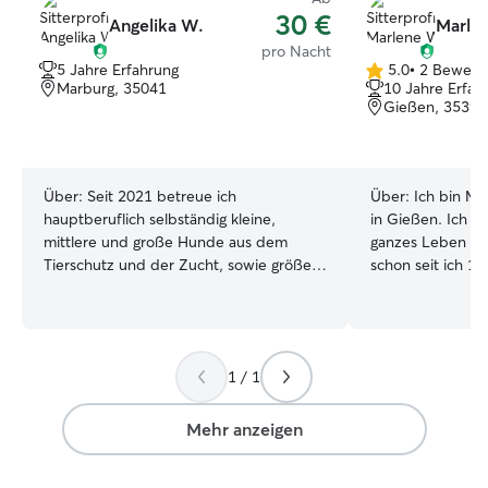
30 €
Angelika W.
Marle
pro Nacht
5 Jahre Erfahrung
5.0
•
2 Bewert
5.0
Marburg, 35041
10 Jahre Erfah
von
Gießen, 35390
5
Sternen
Über:
Seit 2021 betreue ich
Über:
Ich bin Ma
hauptberuflich selbständig kleine,
in Gießen. Ich l
mittlere und große Hunde aus dem
ganzes Leben lan
Tierschutz und der Zucht, sowie größere
schon seit ich 1
Rudel. Die Betreuung findet
mehreren Hunden
ausschließlich im gewohnten Zuhause
Tabletten geben
der Tiere statt, Tag und Nacht,
Spaziergänge. Als Studentin bin ich
deutschlandweit. Ich habe den
flexibel, gerade 
1 / 1
Sachkundenachweis Hund nach
Die meisten Term
Paragraph 11 Tierschutzgesetz und
sein. Einfach in
nehme regelmäßig an Erste-Hilfe-
schauen für mehr Infos :)
Mehr anzeigen
Kursen am Hund teil. Ich bin
Gießen in einer 
hauptberuflich selbständige Tier- und
ruhige und rücks