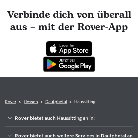
Rover-Nachrichtenfunktion mit deinem Haussitter in
Kontakt bleiben und tolle Foto-Updates erhalten. Das
Verbinde dich von überall
engagierte Rover-Team ist für dich da und dein Haussitter
hat die Möglichkeit, professionelle tierärztliche Beratung in
aus – mit der Rover-App
Anspruch zu nehmen. Im seltenen Fall eines Problems
während der Buchung kannst du beruhigt sein, denn dein
Haustier profitiert von der Rover-Garantie, die die Kosten
für tierärztliche Behandlungen erstattet.
Rover
>
Hessen
>
Dautphetal
>
Haussitting
Rover bietet auch Haussitting an in:
Lahntal
Rover bietet auch weitere Services in Dautphetal an