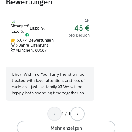
Bewertungen
Ab
45 €
Lazo S.
pro Besuch
5.0
•
4 Bewertungen
5.0
5 Jahre Erfahrung
von
München, 80687
5
Sternen
Über:
With me Your furry friend will be
treated with love, attention, and lots of
cuddles—just like family.🥰 We will be
happy both spending time together and
get alot of energy from eachother 🙃
Minimum 3 days a week when I do home
office time & during the weekends when
1 / 1
I am more chilled and have time to go
walking with them or play with them At
Mehr anzeigen
your place or mine, I keep things chill,