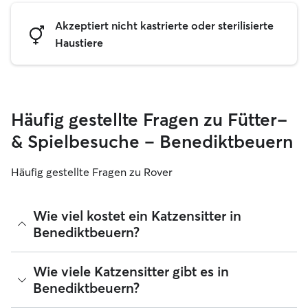
Akzeptiert nicht kastrierte oder sterilisierte
Haustiere
Häufig gestellte Fragen zu Fütter-
& Spielbesuche – Benediktbeuern
Häufig gestellte Fragen zu Rover
Wie viel kostet ein Katzensitter in
Benediktbeuern?
Katzensitter können ihre Preise bei Rover frei festlegen. Die
Wie viele Katzensitter gibt es in
durchschnittlichen Kosten für einen Rover-Katzensitter in
Benediktbeuern?
Benediktbeuern betragen seit August 2026 etwa 15 pro
Nacht, einschließlich der Servicegebühren von Rover. Der