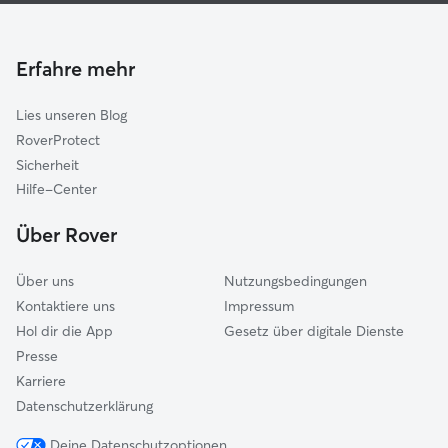
Lenggries
Haustierbetreuung in Bad Tölz
Waakirchen
Housesitting in Bad Tölz
Königsdorf
Erfahre mehr
Gassi-Service in Bad Tölz
Dietramszell
Lies unseren Blog
Geretsried
RoverProtect
Benediktbeuern
Sicherheit
Gmund am Tegernsee
Hilfe-Center
Bad Wiessee
Über Rover
Penzberg
Über uns
Nutzungsbedingungen
Kontaktiere uns
Impressum
Hol dir die App
Gesetz über digitale Dienste
Presse
Karriere
Datenschutzerklärung
Deine Datenschutzoptionen