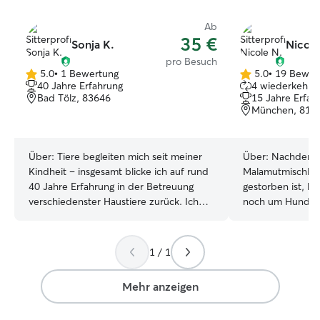
Ab
35 €
Sonja K.
Nicole
pro Besuch
5.0
•
1 Bewertung
5.0
•
19 Bewer
5.0
5.0
40 Jahre Erfahrung
4 wiederkehren
von
von
Bad Tölz, 83646
15 Jahre Erfah
5
5
München, 816
Sternen
Sternen
Über:
Tiere begleiten mich seit meiner
Über:
Nachdem 
Kindheit – insgesamt blicke ich auf rund
Malamutmischling
40 Jahre Erfahrung in der Betreuung
gestorben ist, k
verschiedenster Haustiere zurück. Ich
noch um Hunde 
habe regelmäßig Hunde, Katzen und
Nachbarn, die i
andere Haustiere von Nachbarn,
Unterstützung b
Freunden und im privaten Umfeld
habe ich zwisch
1 / 1
betreut, sowohl kurzfristig als auch über
Pflegehunde, die
längere Zeiträume. Mir ist ein
Zuhause haben, 
Mehr anzeigen
verantwortungsvoller, ruhiger und
werden. Ich bin 
liebevoller Umgang besonders wichtig.
Leben wieder mi