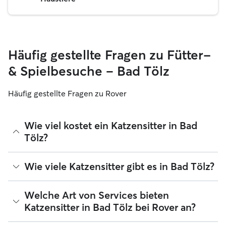
Häufig gestellte Fragen zu Fütter-
& Spielbesuche – Bad Tölz
Häufig gestellte Fragen zu Rover
Wie viel kostet ein Katzensitter in Bad
Tölz?
Katzensitter können ihre Preise bei Rover frei festlegen. Die
Wie viele Katzensitter gibt es in Bad Tölz?
durchschnittlichen Kosten für einen Rover-Katzensitter in
Bad Tölz betragen seit August 2026 etwa 15 pro Nacht,
einschließlich der Servicegebühren von Rover. Der Preis
Seit August 2026 gibt es 256 Katzensitter in Bad Tölz. Du
Welche Art von Services bieten
eines Katzensitters kann sich auch ändern, wenn du deine
kannst deine Suchergebnisse filtern, sortieren, deinen
Katzensitter in Bad Tölz bei Rover an?
Buchung an deine Bedürfnisse und die deiner Katze
Radius erweitern, Bewertungen lesen und Preise
anpasst.
vergleichen, um den perfekten Katzensitter in deiner Nähe