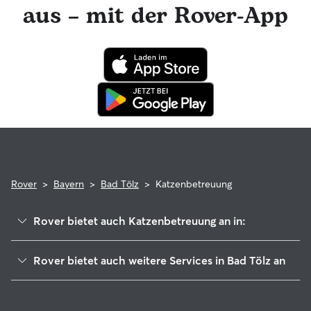
aus – mit der Rover-App
Anspruch zu nehmen. Im seltenen Fall eines Problems
während der Buchung kannst du beruhigt sein, denn deine
Katze profitiert von der Rover-Garantie, die die Kosten für
tierärztliche Behandlungen erstattet.
Rover
>
Bayern
>
Bad Tölz
>
Katzenbetreuung
Rover bietet auch Katzenbetreuung an in:
Gaißach
Rover bietet auch weitere Services in Bad Tölz an
Reichersbeuern
Hundekindergarten in Bad Tölz
Bad Heilbrunn
Hundesitter in Bad Tölz