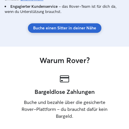
sowie verantwortungsvoll mit jedem Tier
Urlaubsbetreuun
Engagierter Kundenservice
– das Rover-Team ist für dich da,
um. Spaziergänge erfolgen in sicherer
Notfallbetreuunge
wenn du Unterstützung brauchst.
Umgebung, und die Tiere werden von
Betreuungen an,
mir stets aufmerksam betreut.
zulässt. (Ich biet
Buche einen Sitter in deiner Nähe
regelmäßigen Gas
zum Beispiel 2x
dergleichen.) Ich habe eine gemütliche
2-Zimmer-Wohnu
Stock in Bogenha
Warum Rover?
immer noch Hundebetten hat. In
Ausnahmefällen b
Haustiere in ih
und kann auch i
Tierbesitzers wo
Bargeldlose Zahlungen
Buche und bezahle über die gesicherte
Rover-Plattform – du brauchst dafür kein
Bargeld.