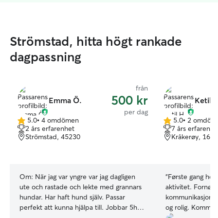
Strömstad, hitta högt rankade
dagpassning
från
500 kr
Emma Ö.
Ketil 
per dag
5.0
•
4 omdömen
5.0
•
2 omdöm
5.0
5.0
2 års erfarenhet
7 års erfarenhe
av
av
Strömstad, 45230
Kråkerøy, 1676
5
5
stjärnor
stjärnor
Om:
När jag var yngre var jag dagligen
“
Første gang hos 
ute och rastade och lekte med grannars
aktivitet. Fornø
hundar. Har haft hund själv. Passar
kommunikasjon me
perfekt att kunna hjälpa till. Jobbar 5h
og rolig. Kommer 
pass 2-5 gånger i veckan och varannan