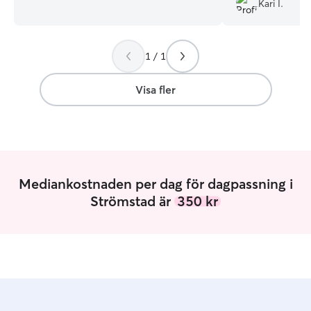
Kari I.
vecka helg så har väldigt goda
möjligheter att varva jobb med
djurpassning. Hör av dig med era rutiner
1 / 1
så ska vi se till att få allt löst på bästa
möjliga sätt för era pälsklingar Jag bor i
en lägenhet i lite utanför centrum. Alltså
Visa fler
ingen trädgård, har många fina
promenadsträckor att ta runt om så läget
skulle jag ändå säga är perfekt.
Mediankostnaden per dag för dagpassning i
Strömstad är
350 kr