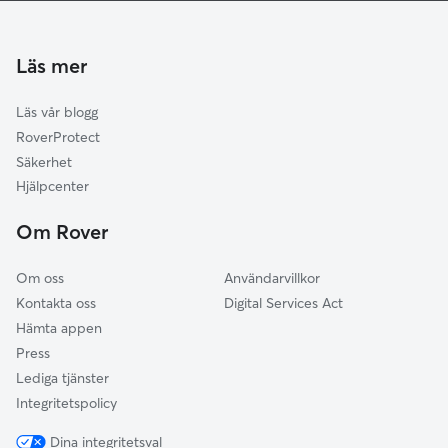
Uddevalla
Åmål
Läs mer
Vänersborg
Läs vår blogg
Orust
RoverProtect
Trollhättan
Säkerhet
Säffle
Hjälpcenter
Stenungsund
Om Rover
Tjörn
Om oss
Användarvillkor
Kontakta oss
Digital Services Act
Hämta appen
Press
Lediga tjänster
Integritetspolicy
Dina integritetsval