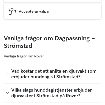
Accepterar valpar
Vanliga frågor om Dagpassning –
Strömstad
Vanliga frågor om Rover
Vad kostar det att anlita en djurvakt som
erbjuder hunddagis i Strömstad?
Djurvakter på Rover väljer sina egna priser.
Vilka slags hunddagistjänster erbjuder
Mediankostnaden för att anlita en djurvakt som erbjuder
djurvakter i Strömstad på Rover?
dagpassning för hundar i Strömstad på Rover var augusti
2026 cirka 350 per dag, med Rovers serviceavgift inräknad.