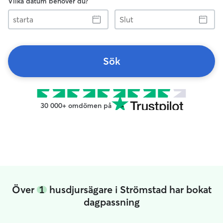
Vilka datum behöver du?
starta
Slut
Sök
30 000+ omdömen på
Över
1
husdjursägare i Strömstad har bokat
dagpassning