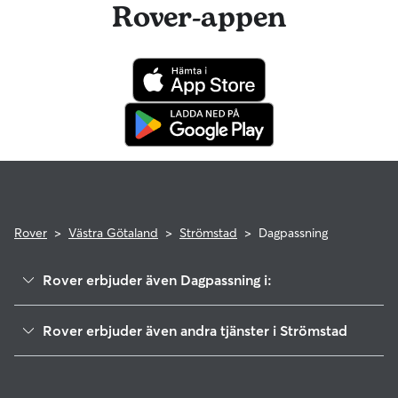
Rover-appen
hända något under en bokning kan du vara trygg i vetskapen
om att ditt husdjur täcks av Rover-garantin och att du
därmed kan få ersättning för giltiga veterinärkostnader.
Rover
>
Västra Götaland
>
Strömstad
>
Dagpassning
Rover erbjuder även Dagpassning i:
Munkedal
Rover erbjuder även andra tjänster i Strömstad
Bengtsfors
Hundvakt i Strömstad
Färgelanda
Lysekil