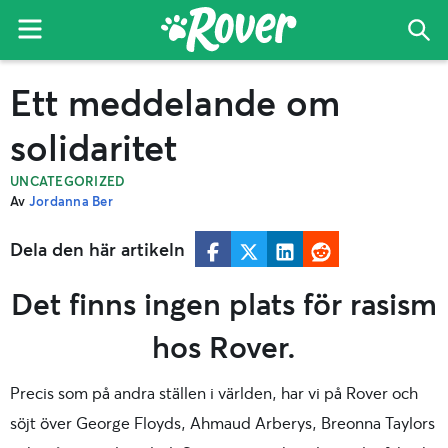
Menu
Sök
Roverbloggen
Skip
Skip
Ett meddelande om
to
to
primary
main
solidaritet
navigation
content
UNCATEGORIZED
Av
Jordanna Ber
Dela den här artikeln
Det finns ingen plats för rasism
hos Rover.
Precis som på andra ställen i världen, har vi på Rover och
söjt över George Floyds, Ahmaud Arberys, Breonna Taylors