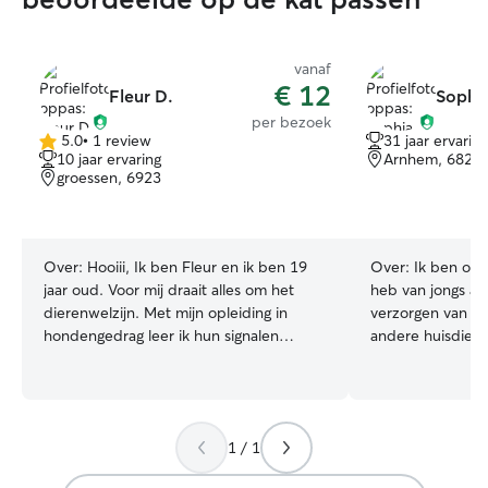
vanaf
€ 12
Fleur D.
Sophia
per bezoek
5.0
•
1 review
31 jaar ervaring
5.0
10 jaar ervaring
Arnhem, 6828
van
groessen, 6923
5
sterren
Over:
Hooiii, Ik ben Fleur en ik ben 19
Over:
Ik ben opg
jaar oud. Voor mij draait alles om het
heb van jongs af
dierenwelzijn. Met mijn opleiding in
verzorgen van ho
hondengedrag leer ik hun signalen
andere huisdieren
begrijpen en kan ik met aandacht, rust
belangrijk onder
en liefde zorgen dat elk dier zich echt
geweest en ook n
op zijn gemak voelt Hoewel ik
dieren om mij he
momenteel in de thuiszorg werk en mijn
belangrijk dat elk
1 / 1
weken vol zitten, wil ik bij Rover graag
rustig en geliefd
meer tijd besteden aan honden. Het
spelen, wandele