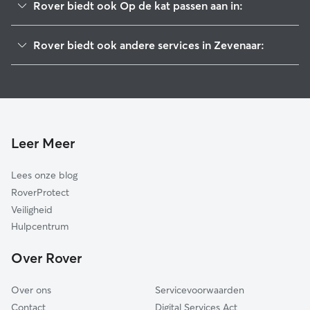
Rover biedt ook Op de kat passen aan in:
Duiven
Rover biedt ook andere services in Zevenaar:
Westervoort
Hondenoppas in Zevenaar
Rijnwaarden
Hondenuitlaatservice in Zevenaar
Montferland
Hondenopvang in Zevenaar
Lingewaard
Doesburg
Leer Meer
Rheden
Lees onze blog
Rozendaal
RoverProtect
Arnhem
Veiligheid
Doetinchem
Hulpcentrum
Berg en Dal
Over Rover
Nijmegen
Over ons
Servicevoorwaarden
Contact
Digital Services Act