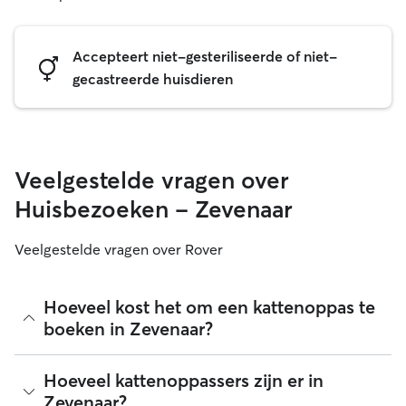
Accepteert niet-gesteriliseerde of niet-
gecastreerde huisdieren
Veelgestelde vragen over
Huisbezoeken - Zevenaar
Veelgestelde vragen over Rover
Hoeveel kost het om een kattenoppas te
boeken in Zevenaar?
Kattenoppassers mogen op Rover zelf hun tarief bepalen.
Hoeveel kattenoppassers zijn er in
De gemiddelde kosten voor het inhuren van een
Zevenaar?