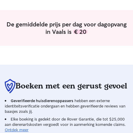
ausgewirkt hat. er hat dort sogar neue
sécurité. Actuellement sans emploi, je
Freundschaften geschlossen. 🤗 Ich bin
suis entièrement
wirklich froh, dass ich sie hier gefunden
toute la journée
habe und würde ihr meinen Hund ohne
animaux. Je ne 
De gemiddelde prijs per dag voor dagopvang
Bedenken jederzeit anvertrauen. 🥰🐶
”
brièvement, pou
in Vaals is
€ 20
au plus, si j'ai be
courses, à la ph
petites nécessit
sera donc presque 
maison dispose d
entièrement clôt
peuvent se prome
sécurité dès qu'i
de la maison rest
Boeken met een gerust gevoel
qui leur permet d
entre l'intérieur 
Geverifieerde huisdierenoppassers
hebben een externe
envies, pour un 
identiteitsverificatie ondergaan en hebben geverifieerde reviews van
agréables.
baasjes zoals jij.
Elke boeking is gedekt door de Rover Garantie, die tot $25,000
aan dierenartskosten vergoedt voor in aanmerking komende claims.
Ontdek meer