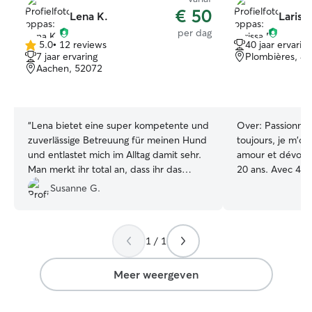
€ 50
Lena K.
Larissa
per dag
5.0
•
12 reviews
40 jaar ervaring
5.0
7 jaar ervaring
Plombières, 4
van
Aachen, 52072
5
sterren
“
Lena bietet eine super kompetente und
Over:
Passionnée
zuverlässige Betreuung für meinen Hund
toujours, je m'o
und entlastet mich im Alltag damit sehr.
amour et dévoue
Man merkt ihr total an, dass ihr das
20 ans. Avec 40 
Wohlergehen der Hunde wirklich am
pratique, les vois
Susanne G.
Herzen liegt. Sie befasst sich individuell
comptent réguli
mit jedem Hund, hat sehr viel
promener, nourri
Fachwissen (wovon auch ich als Halterin
leurs compagnons
1 / 1
sehr profitiere) und kann
Patiente, attenti
Hundeverhalten sehr gut einschätzen.
besoins spécifiq
Dadurch entsteht eine harmonische
(jeunes, séniors
Meer weergeven
Gruppe, was sich deutlich positiv auf das
attention particuli
Sozialverhalten meines Hundes
se sentent comm