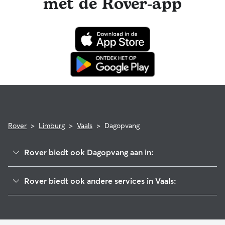
met de Rover-app
misgaan tijdens een boeking, dan hoef je je geen zorgen te
maken: je huisdier is via het Rover Garantie-programma
verzekerd voor in aanmerking komende dierenartskosten.
Rover
>
Limburg
>
Vaals
>
Dagopvang
Rover biedt ook Dagopvang aan in:
Simpelveld
Rover biedt ook andere services in Vaals:
Gulpen-Wittem
Hondenoppas in Vaals
Kerkrade
Hondenuitlaatservice in Vaals
Voerendaal