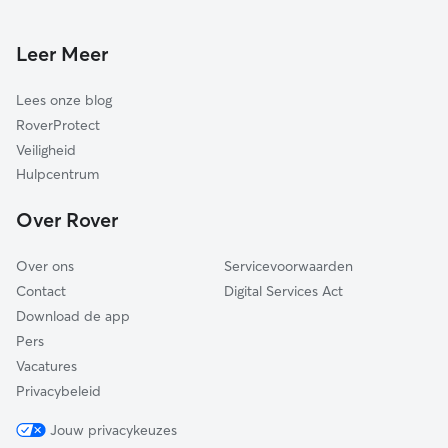
Kattenoppas in Vaals
Heerlen
Landgraaf
Leer Meer
Valkenburg aan de Geul
Lees onze blog
Eijsden-Margraten
RoverProtect
Nuth
Veiligheid
Brunssum
Hulpcentrum
Schinnen
Over Rover
Onderbanken
Over ons
Servicevoorwaarden
Contact
Digital Services Act
Download de app
Pers
Vacatures
Privacybeleid
Jouw privacykeuzes