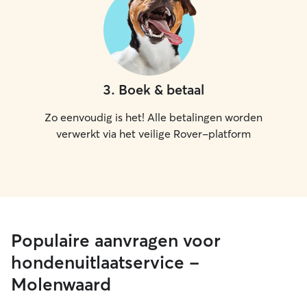
pets will be crat
instructions. Having an 11-year-old
husky means I ha
experience with
visits and emerg
communicating s
3
.
Boek & betaal
professionals wit
needed. I have y
Zo eenvoudig is het! Alle betalingen worden
monitoring pets
verwerkt via het veilige Rover-platform
are sick, providi
acting quickly wh
needed. Veterinary Care & Emergency
Transport Policy: While veterinary car
and especially e
care is a rare ci
pets can be unp
Populaire aanvragen voor
medical facility 
hondenuitlaatservice -
based on a desc
over the phone, p
Molenwaard
seeking veterinar
objects to seeki