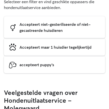
Selecteer een filter en vind geschikte oppassers die
medically necess
hondenuitlaatservice aanbieden.
responsible for e
their pet themsel
different caregive
ensure the pet si
Accepteert niet-gesteriliseerde of niet-
compensated in 
gecastreerde huisdieren
circumstances, p
for any unexpect
or transport, pet 
Accepteert maar 1 huisdier tegelijkertijd
receipts and app
reimbursement of
booking. An addit
accepteert puppy's
applied to the co
hourly rate starti
departure to the
time of either arr
your pet is requi
departure from th
Veelgestelde vragen over
travel to the pet
Hondenuitlaatservice -
vet. This will inc
back and forth t
Molenwaard