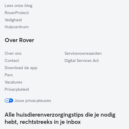
Lees onze blog
Zederik
RoverProtect
Lopik
Veiligheid
Dordrecht
Hulpcentrum
Oudewater
Over Rover
Hendrik-Ido-Ambacht
Over ons
Servicevoorwaarden
Contact
Digital Services Act
Download de app
Pers
Vacatures
Privacybeleid
Jouw privacykeuzes
Alle huisdierenverzorgingstips die je nodig
hebt, rechtstreeks in je inbox