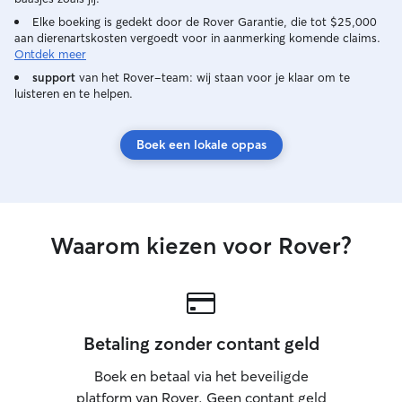
Guard Veteran an
Elke boeking is gedekt door de Rover Garantie, die tot $25,000
under pressure/d
aan dierenartskosten vergoedt voor in aanmerking komende claims.
when dealing wit
Ontdek meer
ordinary like illne
support
van het Rover-team: wij staan voor je klaar om te
and I are very l
luisteren en te helpen.
side when he do
bookings. About My
confident with 
Boek een lokale oppas
English and am l
well. I also spe
to learn and pra
language that sui
services are cus
Waarom kiezen voor Rover?
needs, but below i
typically includ
with and without 
as my Constant C
limited availabili
Betaling zonder contant geld
consider if I am 
needs require it
Boek en betaal via het beveiligde
w/overnight stay
platform van Rover. Geen contant geld
6 hours during 