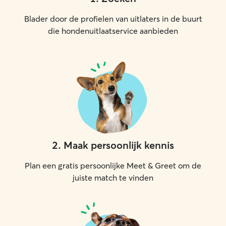
and time commitm
to your location, 
Blader door de profielen van uitlaters in de buurt
may be applied t
die hondenuitlaatservice aanbieden
Charges will be
before confirming t
remotely and par
of flexibility to
unique routine a
week or on the week
<~~>~~<~~>~~<~~> Pet and Pet
Safety: I have stayed with dogs who
have easy access
space and with t
am comfortable w
2
.
Maak persoonlijk kennis
and/or gates are 
stayed with dog
Plan een gratis persoonlijke Meet & Greet om de
comfortable wit
juiste match te vinden
their safety, I h
puppies under 2 
with a pattern o
household items (
when you are no