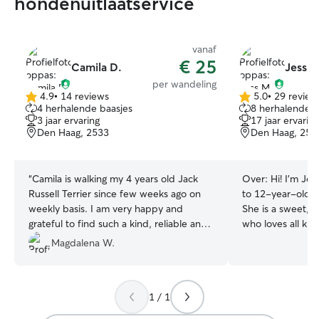
hondenuitlaatservice
vanaf
€ 25
Camila D.
Jess M
per wandeling
4.9
•
14 reviews
5.0
•
29 review
4.9
5.0
4 herhalende baasjes
8 herhalende b
van
van
3 jaar ervaring
17 jaar ervaring
5
5
Den Haag, 2533
Den Haag, 258
sterren
sterren
“
Camila is walking my 4 years old Jack
Over:
Hi! I'm Je
Russell Terrier since few weeks ago on
to 12-year-old S
weekly basis. I am very happy and
She is a sweet, e
grateful to find such a kind, reliable and
who loves all ki
thoughtful dog walker! Camila adjusts to
dogs. She has liv
Magdalena W.
our flexible working schedule and even
the U.S. (over 20
organizes help with the walks when she
made her way wit
is away! Fado really likes walking with her.
to The Netherlan
1 / 1
Thank you Camilla for keeping up with
becoming a Rover 
his energy!
”
friends' and nei