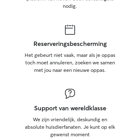
nodig.
on your pet’s n
3-4 hours for yo
& medication 1-
min walks/playti
be split into 2 1
walks/playtimes)
Reserveringsbescherming
overnight stay -
spent at home du
Het gebeurt niet vaak, maar als je oppas
your pet’s comfor
toch moet annuleren, zoeken we samen
or play time dur
met jou naar een nieuwe oppas.
rate - no overnig
every 4-6 hours 
depending on you
accommodate 3-4
puppies*) -feed
per day -1 30-60
Support van wereldklasse
time per day (can
min walks/playti
We zijn vriendelijk, deskundig en
day -no overnigh
absolute huisdierfanaten. Je kunt op elk
of time spent at
gewenst moment
hours for your p