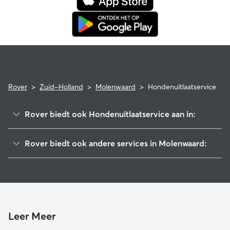
Rover
>
Zuid-Holland
>
Molenwaard
>
Hondenuitlaatservice
Rover biedt ook Hondenuitlaatservice aan in:
Krimpenerwaard
Rover biedt ook andere services in Molenwaard:
Hardinxveld-Giessendam
Hondenoppas in Molenwaard
Sliedrecht
Kattenoppas in Molenwaard
Giessenlanden
Hondenopvang in Molenwaard
Papendrecht
Alblasserdam
Leer Meer
Gorinchem