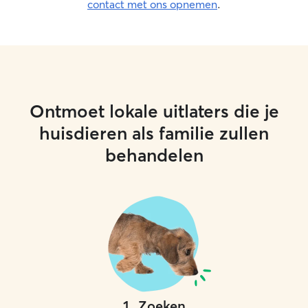
contact met ons opnemen
.
stimulation, play 
needs during th
Rate (2x Standar
potty breaks (le
during awake hours -feed
medication as ne
day) -1 30-60 mi
Ontmoet lokale uitlaters die je
split into 2 15-3
updates per day 
huisdieren als familie zullen
hours/day of tim
behandelen
awake hours for 
mental stimulatio
particular needs
hours of time awa
(can be split up 
*All dogs are diff
your recommendat
as a rule of thum
hold its bladder
equal to its age 
Depending on di
1
.
Zoeken