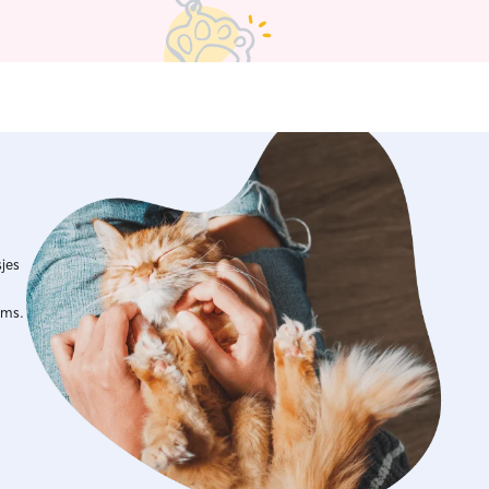
jes
ims.