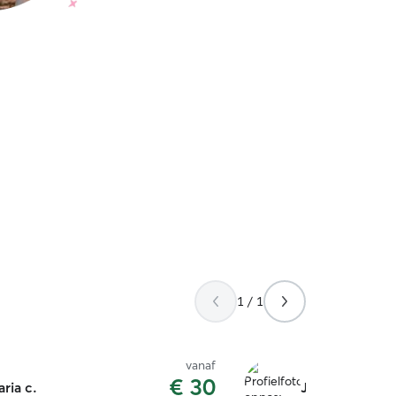
1 / 1
vanaf
€ 30
laria c.
Jonathan L.