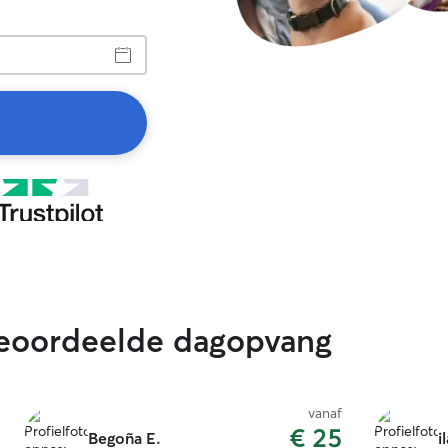
beoordeelde dagopvang
vanaf
€ 25
Begoña E.
i