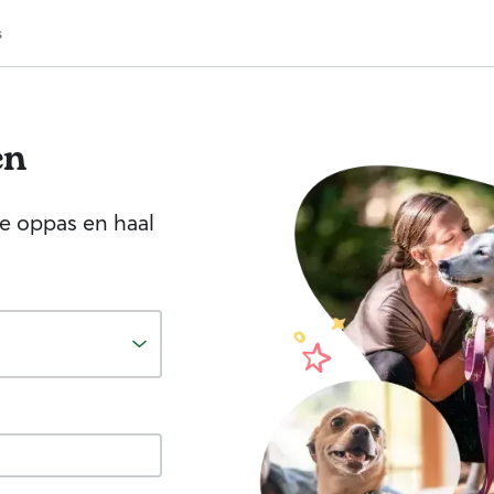
s
en
 je oppas en haal