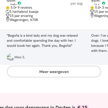
per dag
5.0
•
9 reviews
5.0
•
3 r
5.0
5.0
1 herhalend baasje
15 jaar e
van
van
15 jaar ervaring
Wagenin
5
5
Wageningen, 6708
sterren
sterren
“
Begoña is a kind lady and my dog was relaxed
Over:
I've
and comfortable spending the day with her. I
dogs. I lov
would book her again. Thank you, Begoña!
”
because I 
with them. I've recently graduated from Wur. I
currently d
Meis S.
quite flexi
change and
the needs of the ne
Meer weergeven
lil garden 
happy to w
place if th
er dag voor dagopvang in Druten is
€ 25