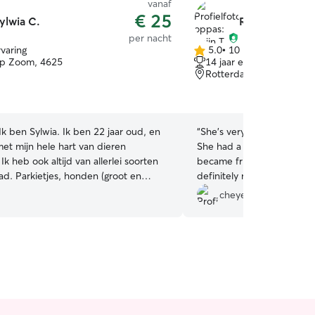
vanaf
€ 25
ylwia C.
Rojin T.
per nacht
rvaring
5.0
•
10 reviews
5.0
op Zoom, 4625
14 jaar ervaring
van
Rotterdam, 3082
5
sterren
 Ik ben Sylwia. Ik ben 22 jaar oud, en
“
She’s very nice and my d
met mijn hele hart van dieren
She had a play date with 
k heb ook altijd van allerlei soorten
became friends. It was so 
ad. Parkietjes, honden (groot en
definitely recommend her.
tten en noem maar op. Ik ben zeer
cheyenne s.
eerd in hoe je het beste dieren kan
Mijn hond is laatst overleden, en ik
t in staat om een nieuwe huisdier te
rom wil ik graag voor andere diertjes
at ik mijn liefde daarin kan stoppen!
rvaren, heb altijd vooral honden
ind het leuk om ze te trainen en mijn
 te stoppen. Uitlaten heb ik ook al