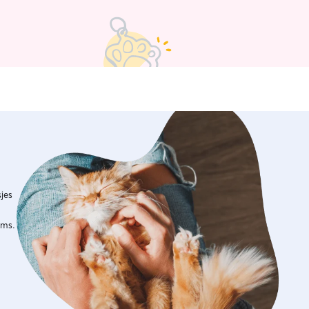
even gedaan, en mis het heel erg! Ik
r per week. Ik begin al vroeg in de
n heb op maandag en vrijdag al het
 11 uur! Op dinsdag, woensdag en
werk ik nog 2,5 uurtjes erbij van
0. In het weekend ben ik allebei de
Ik heb een best flinke
 en heb ook twee katten (ze zijn niet
eel plek om te spelen en een rustige
ik hondjes kan uitlaten met veel
 zou ik het leuk vinden om de
e te nemen naar de bos voor een
jes
ims.