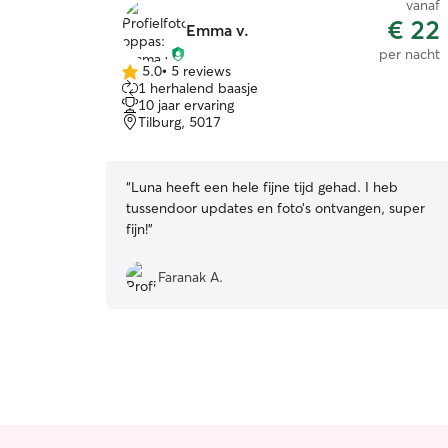
vanaf
€ 22
Emma v.
per nacht
5.0
•
5 reviews
5.0
1 herhalend baasje
van
10 jaar ervaring
5
Tilburg, 5017
sterren
“
Luna heeft een hele fijne tijd gehad. I heb
tussendoor updates en foto’s ontvangen, super
fijn!
”
Faranak A.