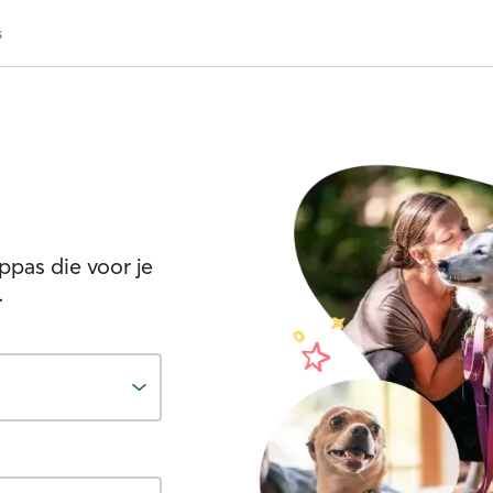
s
pas die voor je
.