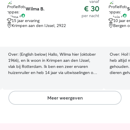
vanaf
€ 30
Wilma B.
S
per nacht
15 jaar ervaring
10 jaar e
Krimpen aan den IJssel, 2922
Bergen 
Over:
(English below) Hallo, Wilma hier (oktober
Over:
Hoi!
1966), en ik woon in Krimpen aan den IJssel,
heb altijd 
vlak bij Rotterdam. Ik ben een zeer ervaren
gehouden. I
huizenruiler en heb 14 jaar via uitwisselingen op
dieren geh
huizen en huisdieren gepast in - en buiten
klein), ka
Europa. Ik weet dus hoe het is om dieren bij
geinteress
iemand achter te laten en om voor andere dan
verzorgen. 
eigen dieren te zorgen. Sinds 2024 heb ik zelf
ben nu nie
Meer weergeven
geen dieren meer. Mijn vaste oppas hond (was
nemen. Daa
15) en vaste oppas poes (was 17) zijn in 2025
zorgen, zod
overleden. Via een grote Britse website pas ik nu
❤️ Ik ben e
op honden en katten in het buitenland in ruil
gehad. Ik v
voor een verblijf zodat ik kan reizen. Via
aandacht in