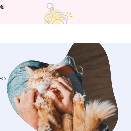
 €
 von