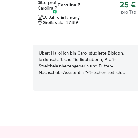
25 €
Carolina P.
pro Tag
10 Jahre Erfahrung
Greifswald, 17489
Über:
Hallo! Ich bin Caro, studierte Biologin,
leidenschaftliche Tierliebhaberin, Profi-
Streicheleinheitengeberin und Futter-
Nachschub-Assistentin 🐾✨ Schon seit ich
denken kann, teile ich mein Leben mit Fell,
Federn und Pfoten. Ob Hund, Katze,
Wellensittich, Hase, Hamster und Co. – ich
verstehe mich mit allen Arten von tierischen
Persönlichkeiten. Ich habe bereits viele Vier-
(und Zweibeiner) betreut, wenn ihre Menschen
im Urlaub oder unterwegs waren – mit ganz viel
Liebe, Geduld und einem Schuss Humor. Ich
glaube fest daran, dass jedes Tier seine eigene
kleine Welt ist – und genau die möchte ich so