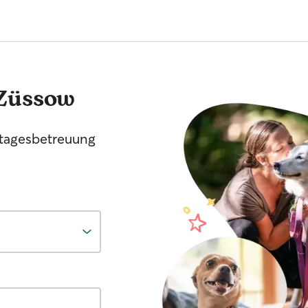
Züssow
tagesbetreuung