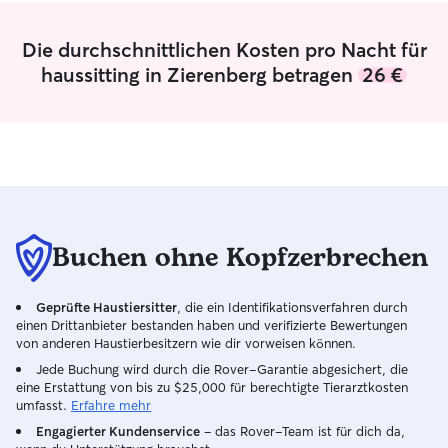
sind oft schlechte Erfahrungen. Liebe
ohnehin sehr akti
hilft! Und Vertrauen auch. Einfach mal
trainiere und im 
Die durchschnittlichen Kosten pro Nacht für
kennenlernen, und dann sehen wir
sind ausgiebige, 
schon, ob es klappt - bisher war das
und viel Bewegu
haussitting in Zierenberg betragen
26 €
zumindest immer der Fall. 😉
mir garantiert! 
ich mich zeitlich
Wochenende läss
perfekt einrichten Bei mir ist d
Haustier in absol
Händen. Da ich 
(Fußball und Fitne
machen mir auch
Buchen ohne Kopfzerbrechen
Runden an der fr
ideal für Hunde m
sorge stets für 
Geprüfte Haustiersitter
, die ein Identifikationsverfahren durch
achte genau auf 
einen Drittanbieter bestanden haben und verifizierte Bewertungen
Tieres und halte 
von anderen Haustierbesitzern wie dir vorweisen können.
Vorgaben bezügl
Jede Buchung wird durch die Rover-Garantie abgesichert, die
Gewohnheiten. Ei
eine Erstattung von bis zu $25,000 für berechtigte Tierarztkosten
liebevoller Umga
umfasst.
Erfahre mehr
erster Stelle
Engagierter Kundenservice
– das Rover-Team ist für dich da,