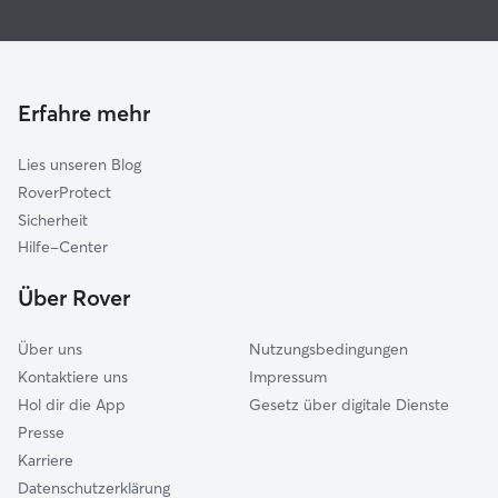
Hundesitter in Zierenberg
Calden
Haustierbetreuung in Zierenberg
Schauenburg
Hundekindergarten in Zierenberg
Breuna
Gassi-Service in Zierenberg
Wolfhagen
Erfahre mehr
Katzensitter in Zierenberg
Bad Emstal
Lies unseren Blog
Grebenstein
RoverProtect
Volkmarsen
Sicherheit
Kassel
Hilfe-Center
Immenhausen
Über Rover
Espenau
Über uns
Nutzungsbedingungen
Kontaktiere uns
Impressum
Hol dir die App
Gesetz über digitale Dienste
Presse
Karriere
Datenschutzerklärung