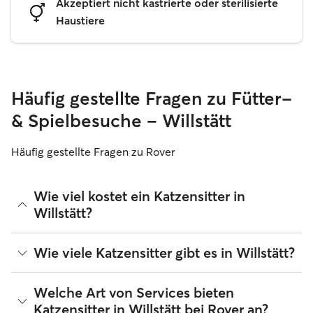
Akzeptiert nicht kastrierte oder sterilisierte
Haustiere
Häufig gestellte Fragen zu Fütter-
& Spielbesuche – Willstätt
Häufig gestellte Fragen zu Rover
Wie viel kostet ein Katzensitter in
Willstätt?
Katzensitter können ihre Preise bei Rover frei festlegen. Die
Wie viele Katzensitter gibt es in Willstätt?
durchschnittlichen Kosten für einen Rover-Katzensitter in
Willstätt betragen seit August 2026 etwa 13 pro Nacht,
einschließlich der Servicegebühren von Rover. Der Preis
Seit August 2026 gibt es 28 Katzensitter in Willstätt. Du
Welche Art von Services bieten
eines Katzensitters kann sich auch ändern, wenn du deine
kannst deine Suchergebnisse filtern, sortieren, deinen
Katzensitter in Willstätt bei Rover an?
Buchung an deine Bedürfnisse und die deiner Katze