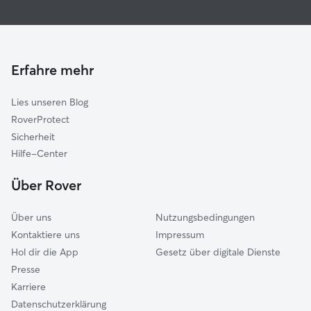
Hundesitter in Willstätt
Offenburg
Haustierbetreuung in Willstätt
Neuried
Housesitting in Willstätt
Rheinau
Hundekindergarten in Willstätt
Oberkirch
Erfahre mehr
Gassi-Service in Willstätt
Gengenbach
Lies unseren Blog
Kappelrodeck
RoverProtect
Achern
Sicherheit
Friesenheim
Hilfe-Center
Schwanau
Über Rover
Rheinmünster-Lichtenau
Über uns
Nutzungsbedingungen
Kontaktiere uns
Impressum
Hol dir die App
Gesetz über digitale Dienste
Presse
Karriere
Datenschutzerklärung