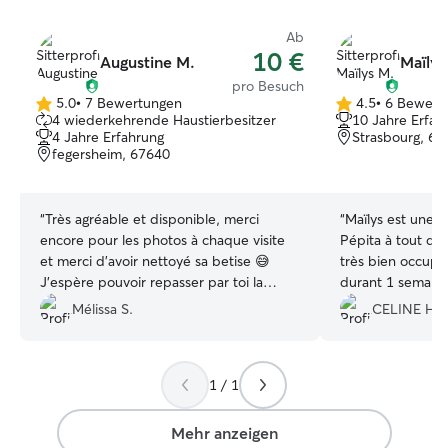
Ab
10 €
Augustine M.
Maïlys
pro Besuch
5.0
•
7 Bewertungen
4.5
•
6 Bewert
5.0
4.5
4 wiederkehrende Haustierbesitzer
10 Jahre Erfah
von
von
4 Jahre Erfahrung
Strasbourg, 67
5
5
fegersheim, 67640
Sternen
Sternen
“
Très agréable et disponible, merci
“
Maïlys est une 
encore pour les photos à chaque visite
Pépita à tout de 
et merci d’avoir nettoyé sa betise 😅
très bien occupé
J’espère pouvoir repasser par toi la
durant 1 semaine
prochaine fois que j’aurai besoin de la
quotiennement a
Mélissa S.
CELINE H.
faire garder 😁
”
je vous recomman
services pour vo
1 / 1
Mehr anzeigen