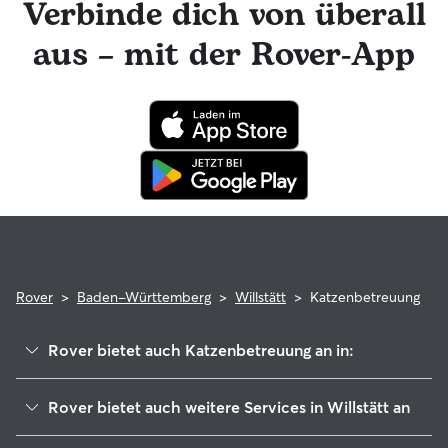
Verbinde dich von überall
engagierte Rover-Team ist für dich da und dein Katzensitter
hat die Möglichkeit, professionelle tierärztliche Beratung in
aus – mit der Rover-App
Anspruch zu nehmen. Im seltenen Fall eines Problems
während der Buchung kannst du beruhigt sein, denn deine
Katze profitiert von der Rover-Garantie, die die Kosten für
tierärztliche Behandlungen erstattet.
Rover
>
Baden-Württemberg
>
Willstätt
>
Katzenbetreuung
Rover bietet auch Katzenbetreuung an in:
Kehl
Rover bietet auch weitere Services in Willstätt an
Appenweier