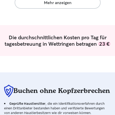
abhängig was mal so ansteht. Wir haben
Zusammen mit m
Mehr anzeigen
einen großen eingezäunten Garten und
wir uns eine schön
meine Eltern leben auch noch unten:)
mein Mann, Sohn
Der Hund kann sich im kompletten Haus
Hündin leben im
ausbreiten bei Bedarf.
eingezäuntem Ga
Land wohnen, ha
große Gassirunde
Die durchschnittlichen Kosten pro Tag für
drehen und im G
tagesbetreuung in Wettringen betragen
23 €
spielen.
Buchen ohne Kopfzerbrechen
Geprüfte Haustiersitter
, die ein Identifikationsverfahren durch
einen Drittanbieter bestanden haben und verifizierte Bewertungen
von anderen Haustierbesitzern wie dir vorweisen können.