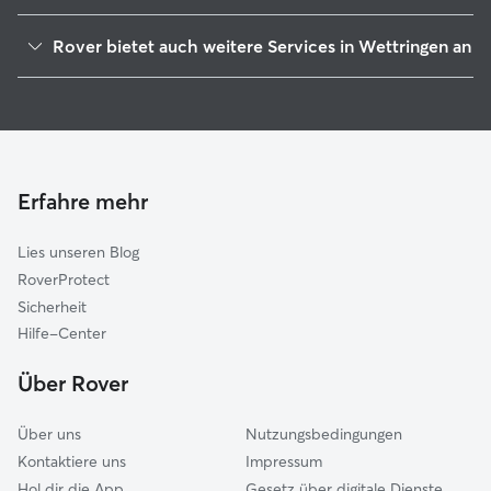
Neuenkirchen
Rover bietet auch weitere Services in Wettringen an
Ochtrup
Hundesitter in Wettringen
Rheine
Haustierbetreuung in Wettringen
Salzbergen
Housesitting in Wettringen
Steinfurt
Gassi-Service in Wettringen
Bad Bentheim
Erfahre mehr
Katzensitter in Wettringen
Horstmar
Lies unseren Blog
Emsdetten
RoverProtect
Schöppingen
Sicherheit
Laer
Hilfe-Center
Nordwalde
Über Rover
Emsbüren
Über uns
Nutzungsbedingungen
Kontaktiere uns
Impressum
Hol dir die App
Gesetz über digitale Dienste