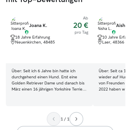
Ab
20 €
Joana K.
Aisha 
pro Tag
18 Jahre Erfahrung
10 Jahre Erfah
Neuenkirchen, 48485
Laer, 48366
Über:
Seit ich 6 Jahre bin hatte ich
Über:
Seit ca 10
durchgehend einen Hund. Erst eine
wieder auf Hunde
Golden Retriever Dame und danach bis
von Freunden und
März einen 16 jährigen Yorkshire Terrier
2022 haben wir 
Shih Tzu Mischling. Somit kenne ich mich
Hündin und freue
mit allen Phasen von Hunden aus:)
haben. Diese vers
Arbeite Montags und Freitags im Home
allen anderen Hunden. Da i
Office und kann somit meine Zeit
Homeoffice bin u
1 / 1
flexibel einteilen:) Am Wochenende bin
kann, habe ich d
ich normalerweise auch verfügbar,
von Hunden zu 