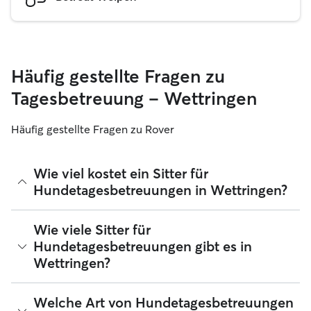
Häufig gestellte Fragen zu
Tagesbetreuung – Wettringen
Häufig gestellte Fragen zu Rover
Wie viel kostet ein Sitter für
Hundetagesbetreuungen in Wettringen?
Sitter können ihre Preise bei Rover frei festlegen. Die
Wie viele Sitter für
durchschnittlichen Kosten für einen Hundesitter für
Hundetagesbetreuungen gibt es in
Tagesbetreuungen bei Rover in Wettringen betragen seit
Wettringen?
August 2026 etwa 23 pro Tag, einschließlich der
Servicegebühren von Rover. Der Preis eines Sitters kann sich
auch ändern, wenn du deine Buchung an deine Bedürfnisse
Seit August 2026 bieten 55 Sitter Hundetagesbetreuungen
Welche Art von Hundetagesbetreuungen
und die deines Hundes anpasst.