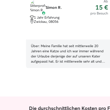
Ab
15 €
Simon R.
pro Besuch
1 Jahr Erfahrung
Zwickau, 08056
Über:
Meine Familie hat seit mittlerweile 20
Jahren eine Katze und ich war immer während
der Urlaube derjenige der auf unseren Kater
aufgepasst hat. Er ist mittlerweile sehr alt und
benötigt täglich Medikamente. Somit kenne ich
auch den Umgang mit dem Verabreichen von
Medikamenten bei Katzen. Seit ca. 6 Monaten
bin ich im Tierheim Vielau als Gassigänger tätig
und bin schon mit Hunden jeglicher Rasse und
Größe unterwegs gewesen. Zur Zeit bin ich auf
der Suche nach einer neuen Stelle und habe
somit Zeit, die ich flexibel für die Tierbetreuung
Die durchschnittlichen Kosten pro 
einsetzen kann. Ich wohne in Zwickau und bin