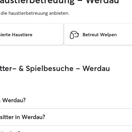
r, die haustierbetreuung anbieten.
sierte Haustiere
Betreut Welpen
Fütter- & Spielbesuche – Werdau
in Werdau?
estlegen. Die durchschnittlichen Kosten für einen Sitter in Werdau betr
sitter in Werdau?
cegebühren von Rover. Der Preis eines Haustiersitters kann sich auch 
es Haustieres anpasst.