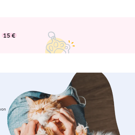
n
15 €
 von