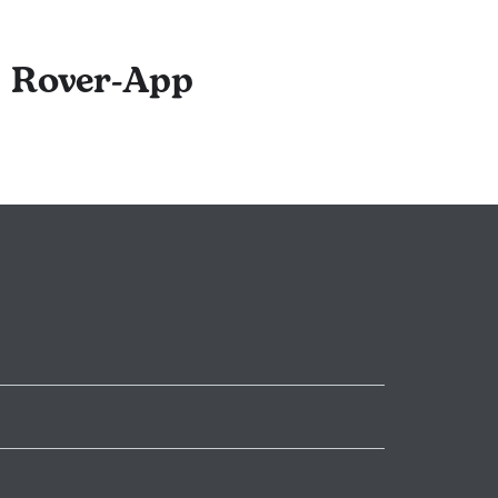
 Beratung in
ofitiert von der
r Rover-App