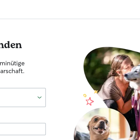
nden
-minütige
arschaft.