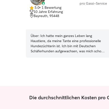
pro Gassi-Service
5.0
•
1 Bewertung
5.0
10 Jahre Erfahrung
von
Bayreuth, 95448
5
Sternen
Über:
Ich hatte mein ganzes Leben lang
Haustiere, da meine Tante eine professionelle
Hundezüchterin ist. Ich bin mit Deutschen
Schäferhunden aufgewachsen, was mich schon
früh zu einem echten Hundefreund gemacht
hat. Vor vier Jahren habe ich einen süßen
Schnauzer bei mir aufgenommen, der seitdem
bei mir lebt. In dieser Zeit habe ich gelernt, wie
man sich verantwortungsvoll um einen Hund
kümmert, seine Bedürfnisse erkennt und ihm
grundlegende Kommandos beibringt. Gerne
würde ich auch Ihren Hund oder Katze liebevoll
Die durchschnittlichen Kosten pro 
und zuverlässig betreuen. Was ich meinen
Kunden anbiete: ✔️​ Ich biete kostenlose Meet &
Greets an. ✔️​ Mein Freund hilft normalerweise