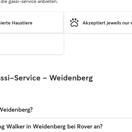
, die gassi-service anbieten.
sierte Haustiere
Akzeptiert jeweils nur 
Gassi-Service – Weidenberg
 Weidenberg?
tlegen. Die durchschnittlichen Kosten für einen Dog Walker bei Rover 
og Walker in Weidenberg bei Rover an?
ice, einschließlich der Servicegebühren von Rover. Der Preis eines Do