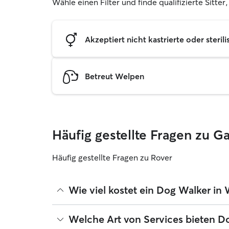
Wähle einen Filter und finde qualifizierte Sitter
Akzeptiert nicht kastrierte oder sterili
Betreut Welpen
Häufig gestellte Fragen zu 
Häufig gestellte Fragen zu Rover
Wie viel kostet ein Dog Walker in
Dog Walker können ihre Preise bei Rover frei fes
Welche Art von Services bieten D
betragen seit August 2026 etwa 13 pro Gassi-Serv