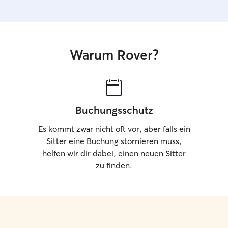
Videoanruf, damit ihr euch selbst davon
überzeugen könnt, wie gut es eurem Vierbeiner
geht.
Warum Rover?
Buchungsschutz
Es kommt zwar nicht oft vor, aber falls ein
Sitter eine Buchung stornieren muss,
helfen wir dir dabei, einen neuen Sitter
zu finden.