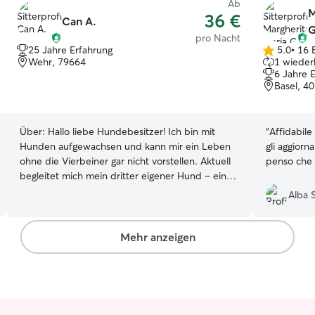
Ab
M
36 €
Can A.
G
pro Nacht
25 Jahre Erfahrung
5.0
•
16 
5.0
Wehr, 79664
1 wieder
von
6 Jahre 
5
Basel, 4
Sternen
Über:
Hallo liebe Hundebesitzer! Ich bin mit
“
Affidabile
Hunden aufgewachsen und kann mir ein Leben
gli aggior
ohne die Vierbeiner gar nicht vorstellen. Aktuell
penso che s
begleitet mich mein dritter eigener Hund – ein
Cane Corso –, weshalb ich auch mit großen und
Alba S
charakterstarken Rassen bestens vertraut bin
und genau weiß, wie man souverän und liebevoll
mit ihnen umgeht. Bei mir ist dein Liebling in
Mehr anzeigen
absolut sicheren Händen: Wir besitzen einen
eigenen, komplett auf 160 cm Höhe
eingezäunten Garten, in dem nach Herzenslust
getobt und entspannt werden kann. Ich freue
mich darauf, deinem Hund eine tolle Zeit zu