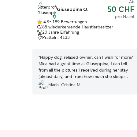
Ab
50 CHF
Giuseppina O.
pro Nacht
4.9
•
189 Bewertungen
4.9
68 wiederkehrende Haustierbesitzer
von
20 Jahre Erfahrung
5
Pratteln, 4133
Sternen
“
Happy dog, relaxed owner, can I wish for more?
Mica had a great time at Giuseppina, I can tell
from all the pictures I received during her stay
(almost daily) and from how much she sleeps
now that we got home. Highly recommend!
”
Maria-Cristina M.