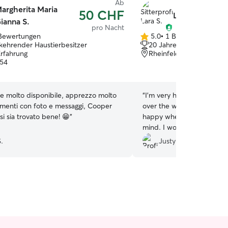
Ab
argherita Maria
50 CHF
Lara S.
ianna S.
pro Nacht
Bewertungen
5.0
•
1 Bewertung
5.0
kehrender Haustierbesitzer
20 Jahre Erfahrung
von
Erfahrung
Rheinfelden, 4310
5
054
Sternen
 e molto disponibile, apprezzo molto
“
I’m very happy with the c
namenti con foto e messaggi, Cooper
over the weekend.m. Indi
i sia trovato bene! 😁
”
happy when I returned, w
mind. I would definitely
would be happy to book ag
.
Justyna B.