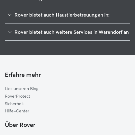
Rover bietet auch Haustierbetreuung an in:
Sassenberg
Rover bietet auch weitere Services in Warendorf an
Beelen
Housesitting in Warendorf
Everswinkel
Gassi-Service in Warendorf
Ennigerloh
Katzensitter in Warendorf
Telgte
Versmold
Erfahre mehr
Glandorf
Lies unseren Blog
Ostbevern
RoverProtect
Herzebrock-Clarholz
Sicherheit
Harsewinkel
Hilfe-Center
Sendenhorst
Über Rover
Oelde