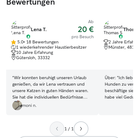
Bewertungen
Ab
20 €
Lena T.
Thoma
pro Besuch
5.0
•
18 Bewertungen
2 Jahre Erfahr
5.0
1 wiederkehrender Haustierbesitzer
Münster, 4814
von
10 Jahre Erfahrung
5
Gütersloh, 33332
Sternen
“
Wir konnten beruhigt unseren Urlaub
Über:
"Ich liebe 
genießen, da wir Lena vertrauen und
Hunden zu verbr
unsere Katzen in guten Händen waren.
beschäftige sie a
Sie hat die individuellen Bedürfnisse
habe viel Gedul
unserer Katzen und in unserem Haushalt
ihnen neue klein
moni n.
super berücksichtigt und alles super
Kommandos beizu
gemacht. Wir würden sie jederzeit
geistige Auslast
wieder buchen, wenn wir eine
Spaß bringt. Un
1 / 1
Tierbetreuung brauchen.
”
gibt es eine gan
Ich erzähle ihne