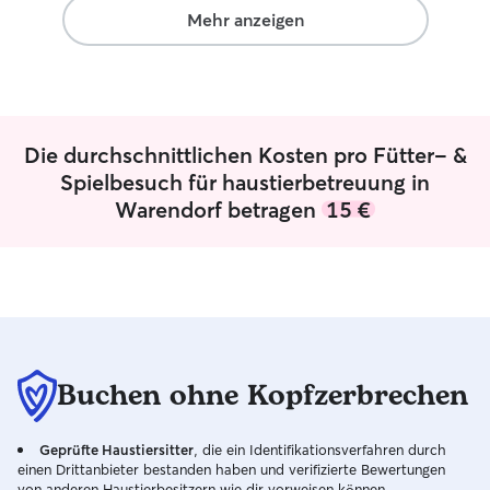
ruhiger Stimme, d
Mehr anzeigen
vollkommen ent
kommen können. 
Vierbeiner also 
Geborgenheit fehlen! Ich bin
und habe den gan
Die durchschnittlichen Kosten pro Fütter- &
die Haustierbetr
Zeitplan völlig fr
Spielbesuch für haustierbetreuung in
sowohl unter de
Warendorf betragen
15 €
Wochenenden flex
passe mich absolu
Bedürfnisse und
Haustieres an, u
Betreuung zu bieten. Die Siche
das Wohlbefinden
mich an erster St
ganz nach Ihren
Buchen ohne Kopfzerbrechen
spezifischen Bed
Haustieres, egal 
Geprüfte Haustiersitter
, die ein Identifikationsverfahren durch
Medikamentenga
einen Drittanbieter bestanden haben und verifizierte Bewertungen
Ruhe geht. In je
von anderen Haustierbesitzern wie dir vorweisen können.