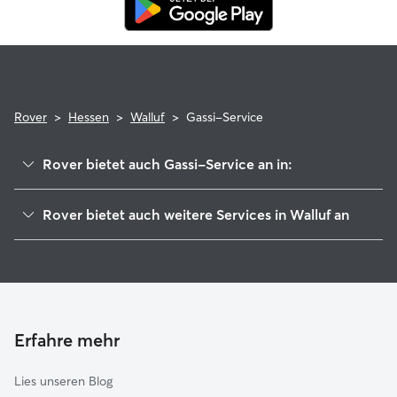
Rover
>
Hessen
>
Walluf
>
Gassi-Service
Rover bietet auch Gassi-Service an in:
Budenheim
Rover bietet auch weitere Services in Walluf an
Eltville am Rhein
Hundesitter in Walluf
Kiedrich
Haustierbetreuung in Walluf
Heidesheim am Rhein
Housesitting in Walluf
Schlangenbad
Hundekindergarten in Walluf
Wiesbaden
Erfahre mehr
Katzensitter in Walluf
Oestrich-Winkel
Lies unseren Blog
Mainz