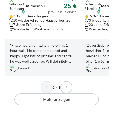
25 €
Jaimeson L.
Mareik
pro Gassi-Service
5.0
•
35 Bewertungen
5.0
•
5 Bewert
5.0
5.0
10 wiederkehrende Haustierbesitzer
3 wiederkehren
von
von
7 Jahre Erfahrung
20 Jahre Erfah
5
5
Wiesbaden, Wiesbaden, 65197
Wiesbaden, 6
Sternen
Sternen
“
Frisco had an amazing time on his 1
“
Zuverlässig, ver
hour walk! He came home tired and
herzlicher & lieb
happy. I got lots of pictures and can tell
meiner Hündin,🐕
he was well cared for. Will definitely
einer 1 wöchige
book again!
”
Mareike. Zu erwä
Laura D.
Andreas M.
gewisse Flexibilit
z.Z. viel reise, 
meine Hündin be
1 / 1
Dank hierfür.
”
Mehr anzeigen