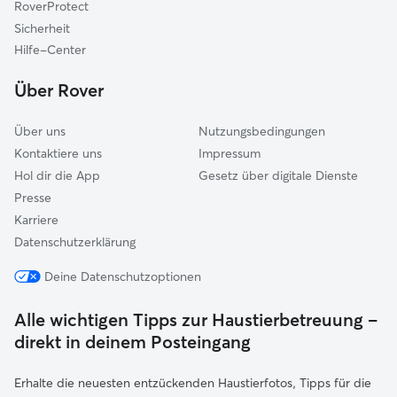
RoverProtect
Ingelheim am Rhein
Sicherheit
Taunusstein
Hilfe-Center
Bad Schwalbach
Über Rover
Hohenstein
Über uns
Nutzungsbedingungen
Kontaktiere uns
Impressum
Hol dir die App
Gesetz über digitale Dienste
Presse
Karriere
Datenschutzerklärung
Deine Datenschutzoptionen
Alle wichtigen Tipps zur Haustierbetreuung –
direkt in deinem Posteingang
Erhalte die neuesten entzückenden Haustierfotos, Tipps für die