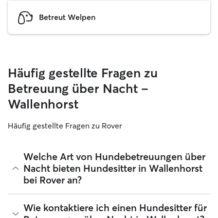
Betreut Welpen
Häufig gestellte Fragen zu
Betreuung über Nacht –
Wallenhorst
Häufig gestellte Fragen zu Rover
Welche Art von Hundebetreuungen über
Nacht bieten Hundesitter in Wallenhorst
bei Rover an?
Mit Rover findest du ganz leicht Hundesitter für
Wie kontaktiere ich einen Hundesitter für
Betreuungen über Nacht in Wallenhorst, die sich in ihrem