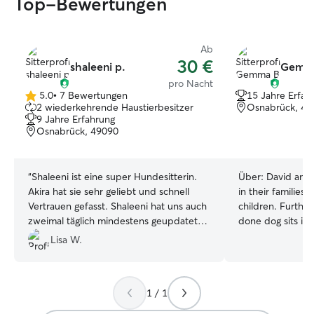
Top-Bewertungen
Ab
30 €
shaleeni p.
Gemma
pro Nacht
5.0
•
7 Bewertungen
15 Jahre Erfah
5.0
2 wiederkehrende Haustierbesitzer
Osnabrück, 49
von
9 Jahre Erfahrung
5
Osnabrück, 49090
Sternen
“
Shaleeni ist eine super Hundesitterin.
Über:
David and
Akira hat sie sehr geliebt und schnell
in their families
Vertrauen gefasst. Shaleeni hat uns auch
children. Furthe
zweimal täglich mindestens geupdatet
done dog sits in ot
und uns auch Bilder und Videos
live in a quiet s
Lisa W.
geschickt. Wir haben uns im Urlaub so
Osnabrück-Schöle
besser gefühlt weil wir wussten, dass es
road from a nice l
Akira gut geht Wir würden Shaleeni
to go for regular walks. Gem
1 / 1
wieder buchen.
”
remotely and Dav
afternoon during 