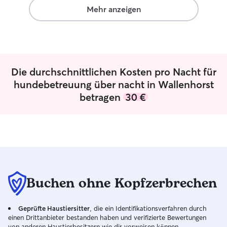
work schedules m
Mehr anzeigen
Furthermore both 
walks. We live in a quiet area in the
outskirts of our 
walking dogs on 
them save.
Die durchschnittlichen Kosten pro Nacht für
hundebetreuung über nacht in Wallenhorst
betragen
30 €
Buchen ohne Kopfzerbrechen
Geprüfte Haustiersitter
, die ein Identifikationsverfahren durch
einen Drittanbieter bestanden haben und verifizierte Bewertungen
von anderen Haustierbesitzern wie dir vorweisen können.