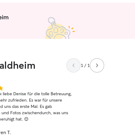
 in meinen Garten dieser ist
 und wäre der perfekte Ort zum
zäunten
eim
 meiner Wohnung hat das Tier genug
sich hinzulegen oder sich auch erstmal
hen. Ich achte strickt darauf das das
ohl fühlt.
Waldheim
1 / 1
 liebe Denise für die tolle Betreuung,
sehr zufrieden. Es war für unsere
nd uns das erste Mal. Es gab
 und Fotos zwischendurch, was uns
eruhigt hat. 😊
en T.