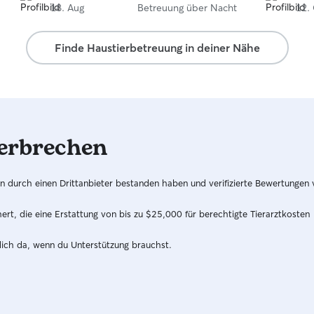
gehört und so konnten sie auch ohne Leine
18. Aug
Betreuung über Nacht
12.
Gasse gehen,was mich super freut. Leider sind
wir nur auf der Durchreise,aber wenn wir wieder
Finde Haustierbetreuung in deiner Nähe
mal in der Gegend sind und jemand für Gulliver
brauchen, ist Denise die erste Wahl!
erbrechen
hren durch einen Drittanbieter bestanden haben und verifizierte Bewertungen
t, die eine Erstattung von bis zu $25,000 für berechtigte Tierarztkosten
dich da, wenn du Unterstützung brauchst.