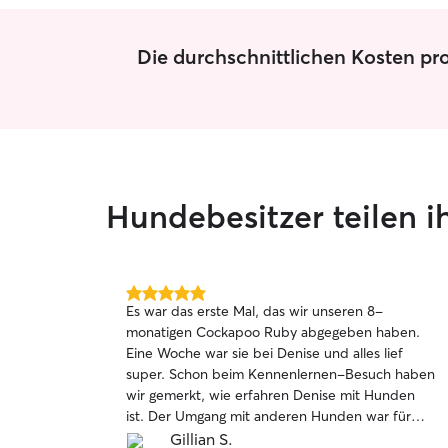
Die durchschnittlichen Kosten pr
Hundebesitzer teilen 
5.0
Es war das erste Mal, das wir unseren 8-
von
monatigen Cockapoo Ruby abgegeben haben.
5
Eine Woche war sie bei Denise und alles lief
Sternen
super. Schon beim Kennenlernen-Besuch haben
wir gemerkt, wie erfahren Denise mit Hunden
ist. Der Umgang mit anderen Hunden war für
Ruby wichtig und gut. Sie hatte bisher wenig
Gillian S.