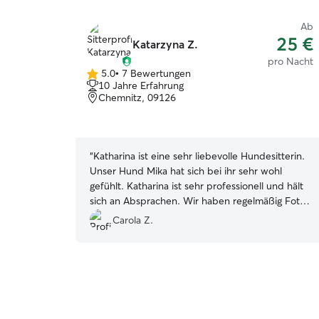
Ab
25 €
Katarzyna Z.
pro Nacht
5.0
•
7 Bewertungen
5.0
10 Jahre Erfahrung
von
Chemnitz, 09126
5
Sternen
“
Katharina ist eine sehr liebevolle Hundesitterin.
Unser Hund Mika hat sich bei ihr sehr wohl
gefühlt. Katharina ist sehr professionell und hält
sich an Absprachen. Wir haben regelmäßig Fotos
und Videos erhalten. Gerne wieder!
”
Carola Z.