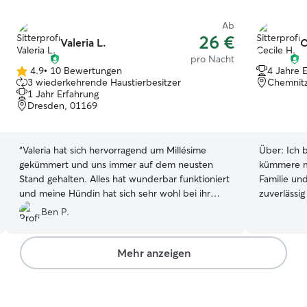
Ab
26 €
Valeria L.
C
pro Nacht
4.9
•
10 Bewertungen
4 Jahre 
4.9
3 wiederkehrende Haustierbesitzer
Chemnit
von
1 Jahr Erfahrung
5
Dresden, 01169
Sternen
“
Valeria hat sich hervorragend um Millésime
Über:
Ich 
gekümmert und uns immer auf dem neusten
kümmere m
Stand gehalten. Alles hat wunderbar funktioniert
Familie un
und meine Hündin hat sich sehr wohl bei ihr
zuverlässi
gefühlt.
”
Tieres. Bei
Ben P.
erster Ste
auch im Wa
mich auf euere Anfra
Mehr anzeigen
bin. Kann 
des Tieres
sind für m