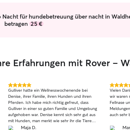
sehr gerne
eingezäunt
entspannen. Ich habe einen einge
o Nacht für hundebetreuung über nacht in Waldh
Garten. In
betragen
25 €
Platz und 
zurückzuzie
Tier sich w
ihre Erfahrungen mit Rover – 
5.0
5.0
Gulliver hatte ein Wellnesswochenende bei
Vielen Dank
von
von
Denise, ihrer Familie, ihren Hunden und ihren
wir waren 
5
5
Pferden. Ich habe mich richtig gefreut, dass
Fellnase u
Sternen
Sternen
Gulliver in einer so guten Familie und Umgebung
Meldungen
aufgehoben war. Denise kennt sich sehr gut aus
auch sehr b
mit Hunden, man merkt wie sehr ihr die Tiere
am Herzen liegen. Gulliver hat gleich auf sie
Maja D.
Mar