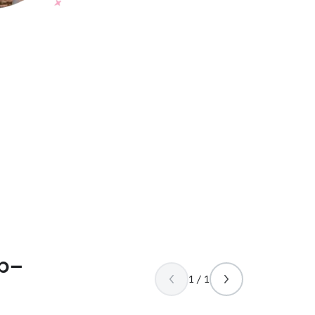
op-
1 / 1