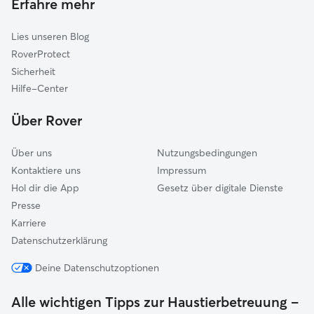
Erfahre mehr
Guxhagen
Lies unseren Blog
Baunatal
RoverProtect
Söhrewald
Sicherheit
Schauenburg
Hilfe-Center
Bad Emstal
Über Rover
Naumburg
Über uns
Nutzungsbedingungen
Kontaktiere uns
Impressum
Hol dir die App
Gesetz über digitale Dienste
Presse
Karriere
Datenschutzerklärung
Deine Datenschutzoptionen
Alle wichtigen Tipps zur Haustierbetreuung –