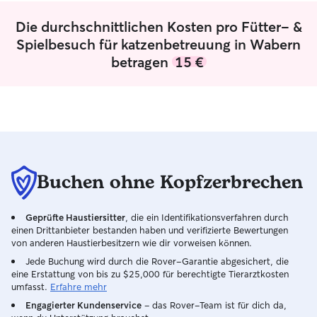
ohnehin sehr aktiv bin, im Fitnessstudio
trainiere und im Verein Fußball spiele,
Die durchschnittlichen Kosten pro Fütter- &
sind ausgiebige, sportliche Spaziergänge
Spielbesuch für katzenbetreuung in Wabern
und viel Bewegung für deinen Hund bei
betragen
15 €
mir garantiert! Unter der Woche passe
ich mich zeitlich flexibel an, und auch am
Wochenende lässt sich die Betreuung
perfekt einrichten Bei mir ist dein
Haustier in absolut zuverlässigen
Händen. Da ich durch meinen Sport
(Fußball und Fitness) sehr fit bin,
machen mir auch lange, powergeladene
Buchen ohne Kopfzerbrechen
Runden an der frischen Luft richtig Spaß
ideal für Hunde mit viel Energie! Ich
sorge stets für eine sichere Umgebung,
Geprüfte Haustiersitter
, die ein Identifikationsverfahren durch
achte genau auf die Bedürfnisse des
einen Drittanbieter bestanden haben und verifizierte Bewertungen
Tieres und halte mich strikt an deine
von anderen Haustierbesitzern wie dir vorweisen können.
Vorgaben bezüglich Fütterung und
Jede Buchung wird durch die Rover-Garantie abgesichert, die
Gewohnheiten. Ein respektvoller und
eine Erstattung von bis zu $25,000 für berechtigte Tierarztkosten
liebevoller Umgang steht für mich an
umfasst.
Erfahre mehr
erster Stelle
Engagierter Kundenservice
– das Rover-Team ist für dich da,