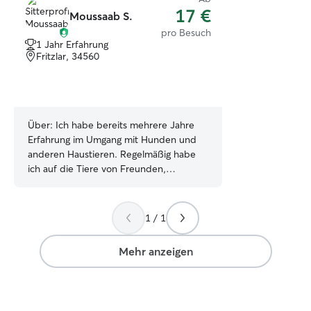
17 €
Moussaab S.
pro Besuch
1 Jahr Erfahrung
Fritzlar, 34560
Über:
Ich habe bereits mehrere Jahre
Erfahrung im Umgang mit Hunden und
anderen Haustieren. Regelmäßig habe
ich auf die Tiere von Freunden,
Nachbarn und Familienmitgliedern
aufgepasst, sie gefüttert, mit ihnen
gespielt und Spaziergänge
1 / 1
unternommen. Das Wohl der Tiere steht
für mich immer an erster Stelle. Als
Mehr anzeigen
Student bin ich zeitlich sehr flexibel.
Neben meinen Vorlesungen und meinen
Minijobs lässt sich die Haustierbetreuung
super in meinen Alltag integrieren. Da ich