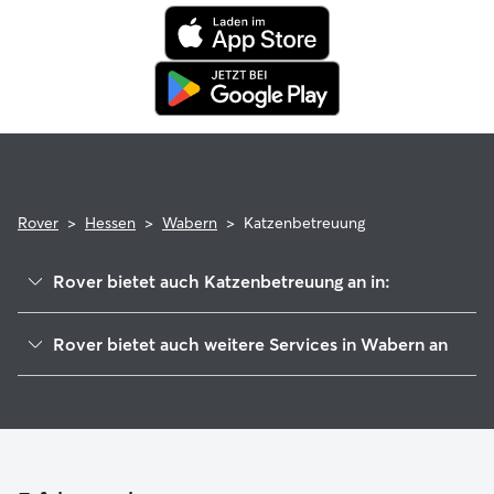
tierärztliche Behandlungen erstattet.
Rover
>
Hessen
>
Wabern
>
Katzenbetreuung
Rover bietet auch Katzenbetreuung an in:
Fritzlar
Rover bietet auch weitere Services in Wabern an
Felsberg
Housesitting in Wabern
Gudensberg
Haustierbetreuung in Wabern
Edermünde
Gassi-Service in Wabern
Melsungen
Körle