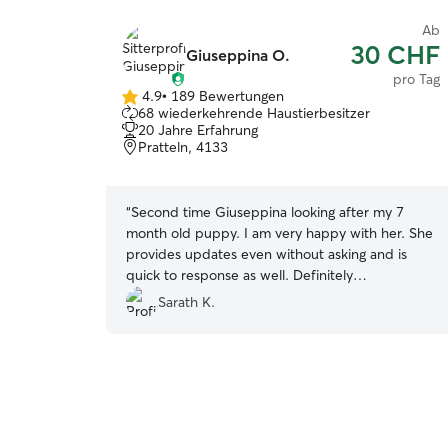
Ab
30 CHF
Giuseppina O.
pro Tag
4.9
•
189 Bewertungen
4.9
68 wiederkehrende Haustierbesitzer
von
20 Jahre Erfahrung
5
Pratteln, 4133
Sternen
“
Second time Giuseppina looking after my 7
month old puppy. I am very happy with her. She
provides updates even without asking and is
quick to response as well. Definitely
recommeded
”
Sarath K.