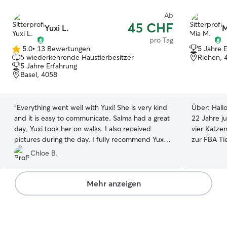
Ab
45 CHF
Yuxi L.
M
pro Tag
5.0
•
13 Bewertungen
5 Jahre 
5.0
5 wiederkehrende Haustierbesitzer
Riehen, 
von
5 Jahre Erfahrung
5
Basel, 4058
Sternen
“
Everything went well with Yuxi! She is very kind
Über:
Hall
and it is easy to communicate. Salma had a great
22 Jahre jung. Ich habe selber zw
day, Yuxi took her on walks. I also received
vier Katzen. Aktuell mache ich eine Ausb
pictures during the day. I fully recommend Yuxi
zur FBA Ti
:)
”
Aggression
Chloe B.
an Erfahrun
Angsthund 
Ich kann m
Mehr anzeigen
Junghunde
Hündin ist 
freundlich jedem
profession