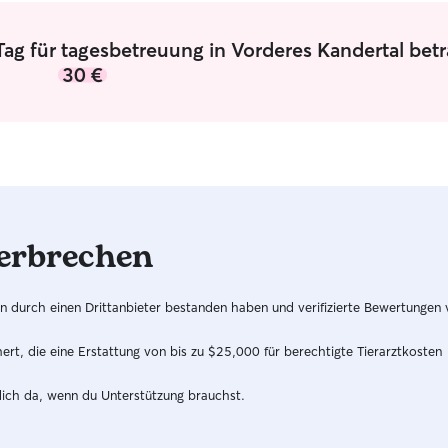
Schichtdie
unterschie
Tag für tagesbetreuung in Vorderes Kandertal bet
regelmässig
30 €
Zeit für di
Tiere werd
gepflegt a
kümmere mi
sorge mich
ich die Hu
Spaziergan
für eine H
erbrechen
hren durch einen Drittanbieter bestanden haben und verifizierte Bewertungen
t, die eine Erstattung von bis zu $25,000 für berechtigte Tierarztkosten
dich da, wenn du Unterstützung brauchst.