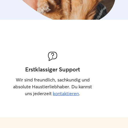
affection or space depen
animal prefers. I treat eve
part of my own family, wit
and lots of love.
Erstklassiger Support
Wir sind freundlich, sachkundig und
absolute Haustierliebhaber. Du kannst
uns jederzeit
kontaktieren
.